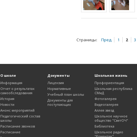
Страницы:
Пред.
1
2
3
О школе
Документы
Школьная жизнь
Информация
Лицензия
Профориентация
Отчет о результатах
Нормативные
Школьная республика
самообследования
СМиД
Учебный план школы
История
Фотогалерея
Документы для
Новости
поступающих
Видеогалерея
Анонс мероприятий
Аллея звезд
Педагогический состав
Школьное научное
школы
общество "СветОЧ"
Расписание звонков
Библиотека
Расписание
Школьное радио
"Романтик"