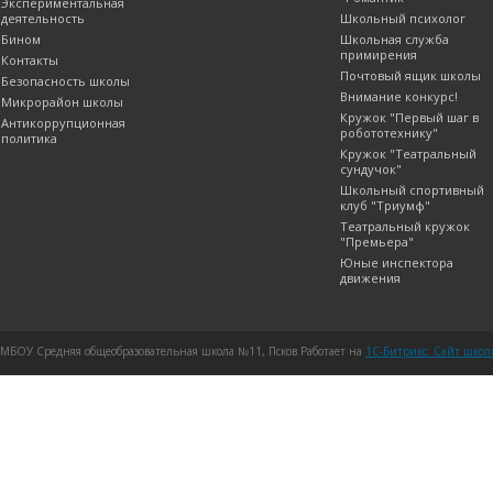
Экспериментальная
деятельность
Школьный психолог
Бином
Школьная служба
примирения
Контакты
Почтовый ящик школы
Безопасность школы
Внимание конкурс!
Микрорайон школы
Кружок "Первый шаг в
Антикоррупционная
робототехнику"
политика
Кружок "Театральный
сундучок"
Школьный спортивный
клуб "Триумф"
Театральный кружок
"Премьера"
Юные инспектора
движения
МБОУ Средняя общеобразовательная школа №11, Псков Работает на
1C-Битрикс: Сайт шко