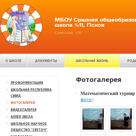
МБОУ Средняя общеобразо
школа №11, Псков
Советская, 106
О ШКОЛЕ
ДОКУМЕНТЫ
ШКОЛЬНАЯ ЖИЗНЬ
РОД
Фотогалерея
ПРОФОРИЕНТАЦИЯ
ШКОЛЬНАЯ РЕСПУБЛИКА
Математический турнир 
СМИД
фото
)
ФОТОГАЛЕРЕЯ
ВИДЕОГАЛЕРЕЯ
АЛЛЕЯ ЗВЕЗД
ШКОЛЬНОЕ НАУЧНОЕ
ОБЩЕСТВО "СВЕТОЧ"