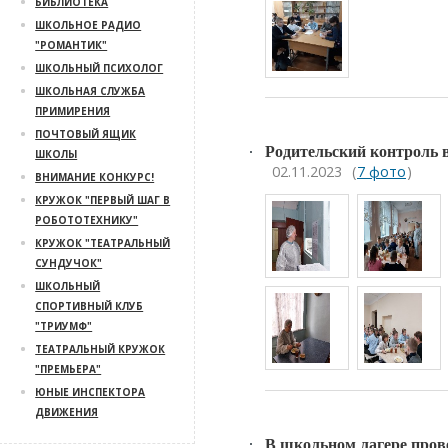
БИБЛИОТЕКА
ШКОЛЬНОЕ РАДИО
"РОМАНТИК"
ШКОЛЬНЫЙ ПСИХОЛОГ
ШКОЛЬНАЯ СЛУЖБА
ПРИМИРЕНИЯ
ПОЧТОВЫЙ ЯЩИК
Родительский контроль в 
ШКОЛЫ
02.11.2023
(
7 фото
)
ВНИМАНИЕ КОНКУРС!
КРУЖОК "ПЕРВЫЙ ШАГ В
РОБОТОТЕХНИКУ"
КРУЖОК "ТЕАТРАЛЬНЫЙ
СУНДУЧОК"
ШКОЛЬНЫЙ
СПОРТИВНЫЙ КЛУБ
"ТРИУМФ"
ТЕАТРАЛЬНЫЙ КРУЖОК
"ПРЕМЬЕРА"
ЮНЫЕ ИНСПЕКТОРА
ДВИЖЕНИЯ
В школьном лагере прове