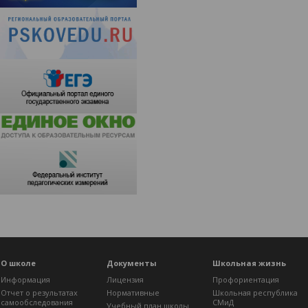
О школе
Документы
Школьная жизнь
Информация
Лицензия
Профориентация
Отчет о результатах
Нормативные
Школьная республика
самообследования
СМиД
Учебный план школы