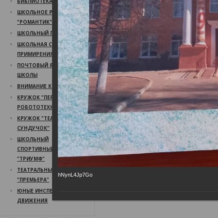
БИБЛИОТЕКА
ШКОЛЬНОЕ РАДИО
"РОМАНТИК"
ШКОЛЬНЫЙ ПСИХОЛОГ
ШКОЛЬНАЯ СЛУЖБА
ПРИМИРЕНИЯ
ПОЧТОВЫЙ ЯЩИК
ШКОЛЫ
ВНИМАНИЕ КОНКУРС!
КРУЖОК "ПЕРВЫЙ ШАГ В
РОБОТОТЕХНИКУ"
КРУЖОК "ТЕАТРАЛЬНЫЙ
СУНДУЧОК"
ШКОЛЬНЫЙ
СПОРТИВНЫЙ КЛУБ
"ТРИУМФ"
ТЕАТРАЛЬНЫЙ КРУЖОК
hNynL4Jp7Go
"ПРЕМЬЕРА"
ЮНЫЕ ИНСПЕКТОРА
ДВИЖЕНИЯ