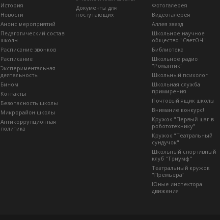
История
Фотогалерея
Документы для
Новости
поступающих
Видеогалерея
Анонс мероприятий
Аллея звезд
Педагогический состав
Школьное научное
школы
общество "СветОЧ"
Расписание звонков
Библиотека
Расписание
Школьное радио
"Романтик"
Экспериментальная
деятельность
Школьный психолог
Бином
Школьная служба
примирения
Контакты
Почтовый ящик школы
Безопасность школы
Внимание конкурс!
Микрорайон школы
Кружок "Первый шаг в
Антикоррупционная
робототехнику"
политика
Кружок "Театральный
сундучок"
Школьный спортивный
клуб "Триумф"
Театральный кружок
"Премьера"
Юные инспектора
движения