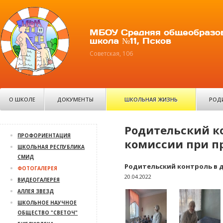
МБОУ Средняя общеобразо
школа №11, Псков
Советская, 106
О ШКОЛЕ
ДОКУМЕНТЫ
ШКОЛЬНАЯ ЖИЗНЬ
РОД
Родительский ко
ПРОФОРИЕНТАЦИЯ
комиссии при пр
ШКОЛЬНАЯ РЕСПУБЛИКА
СМИД
Родительский контроль в д
ФОТОГАЛЕРЕЯ
20.04.2022
ВИДЕОГАЛЕРЕЯ
АЛЛЕЯ ЗВЕЗД
ШКОЛЬНОЕ НАУЧНОЕ
ОБЩЕСТВО "СВЕТОЧ"