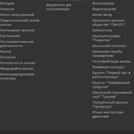
История
Фотогалерея
Документы для
Новости
поступающих
Видеогалерея
Анонс мероприятий
Аллея звезд
Педагогический состав
Школьное научное
школы
общество "СветОЧ"
Расписание звонков
Библиотека
Расписание
Школьное радио
"Романтик"
Экспериментальная
деятельность
Школьный психолог
Бином
Школьная служба
примирения
Контакты
Почтовый ящик школы
Безопасность школы
Внимание конкурс!
Микрорайон школы
Кружок "Первый шаг в
Антикоррупционная
робототехнику"
политика
Кружок "Театральный
сундучок"
Школьный спортивный
клуб "Триумф"
Театральный кружок
"Премьера"
Юные инспектора
движения