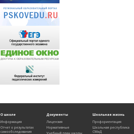
О школе
Документы
Школьная жизнь
Информация
Лицензия
Профориентация
Отчет о результатах
Нормативные
Школьная республика
самообследования
СМиД
Учебный план школы