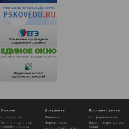
О школе
Документы
Школьная жизнь
Информация
Лицензия
Профориентация
Отчет о результатах
Нормативные
Школьная республика
самообследования
СМиД
Учебный план школы