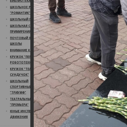
БИБЛИОТЕКА
ШКОЛЬНОЕ РАДИО
"РОМАНТИК"
ШКОЛЬНЫЙ ПСИХОЛОГ
ШКОЛЬНАЯ СЛУЖБА
ПРИМИРЕНИЯ
ПОЧТОВЫЙ ЯЩИК
ШКОЛЫ
ВНИМАНИЕ КОНКУРС!
КРУЖОК "ПЕРВЫЙ ШАГ В
РОБОТОТЕХНИКУ"
КРУЖОК "ТЕАТРАЛЬНЫЙ
СУНДУЧОК"
ШКОЛЬНЫЙ
СПОРТИВНЫЙ КЛУБ
"ТРИУМФ"
ТЕАТРАЛЬНЫЙ КРУЖОК
"ПРЕМЬЕРА"
ЮНЫЕ ИНСПЕКТОРА
ДВИЖЕНИЯ