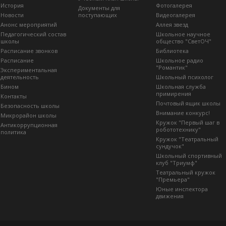
История
Фотогалерея
Документы для
Новости
поступающих
Видеогалерея
Анонс мероприятий
Аллея звезд
Педагогический состав
Школьное научное
школы
общество "СветОЧ"
Расписание звонков
Библиотека
Расписание
Школьное радио
"Романтик"
Экспериментальная
деятельность
Школьный психолог
Бином
Школьная служба
примирения
Контакты
Почтовый ящик школы
Безопасность школы
Внимание конкурс!
Микрорайон школы
Кружок "Первый шаг в
Антикоррупционная
робототехнику"
политика
Кружок "Театральный
сундучок"
Школьный спортивный
клуб "Триумф"
Театральный кружок
"Премьера"
Юные инспектора
движения