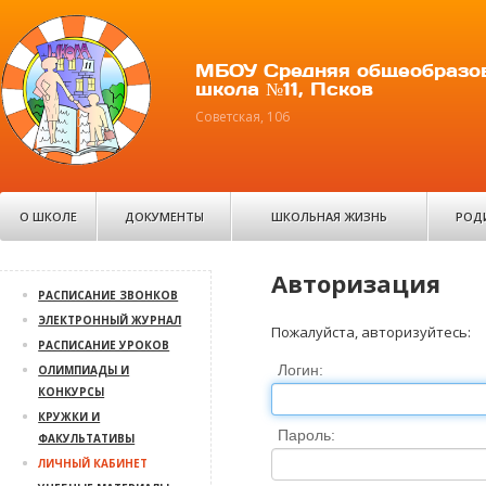
МБОУ Средняя общеобразо
школа №11, Псков
Советская, 106
О ШКОЛЕ
ДОКУМЕНТЫ
ШКОЛЬНАЯ ЖИЗНЬ
РОД
Авторизация
РАСПИСАНИЕ ЗВОНКОВ
ЭЛЕКТРОННЫЙ ЖУРНАЛ
Пожалуйста, авторизуйтесь:
РАСПИСАНИЕ УРОКОВ
Логин:
ОЛИМПИАДЫ И
КОНКУРСЫ
КРУЖКИ И
Пароль:
ФАКУЛЬТАТИВЫ
ЛИЧНЫЙ КАБИНЕТ