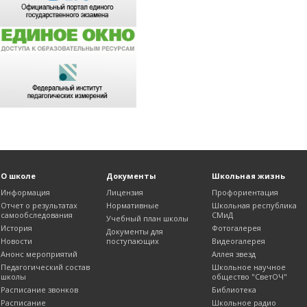
О школе
Документы
Школьная жизнь
Информация
Лицензия
Профориентация
Отчет о результатах
Нормативные
Школьная республика
самообследования
СМиД
Учебный план школы
История
Фотогалерея
Документы для
Новости
поступающих
Видеогалерея
Анонс мероприятий
Аллея звезд
Педагогический состав
Школьное научное
школы
общество "СветОЧ"
Расписание звонков
Библиотека
Расписание
Школьное радио