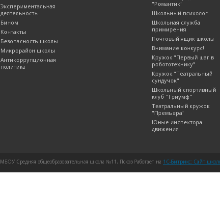
"Романтик"
Экспериментальная
деятельность
Школьный психолог
Бином
Школьная служба
примирения
Контакты
Почтовый ящик школы
Безопасность школы
Внимание конкурс!
Микрорайон школы
Кружок "Первый шаг в
Антикоррупционная
робототехнику"
политика
Кружок "Театральный
сундучок"
Школьный спортивный
клуб "Триумф"
Театральный кружок
"Премьера"
Юные инспектора
движения
МБОУ Средняя общеобразовательная школа №11, Псков Работает на
1C-Битрикс: Сайт шко