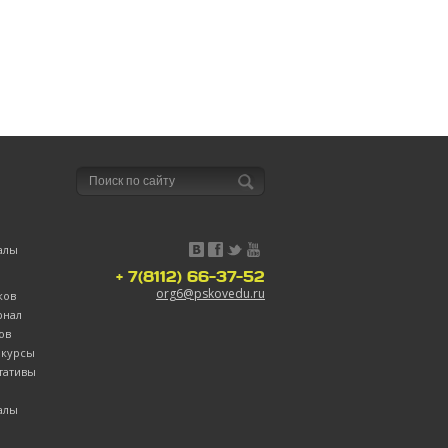
алы
+ 7(8112) 66-37-52
org6@pskovedu.ru
ков
рнал
ов
нкурсы
тативы
алы