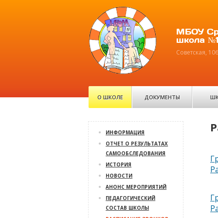
МБОУ Ср
школа №1
Советская, 10
О ШКОЛЕ
ДОКУМЕНТЫ
ШК
Р
ИНФОРМАЦИЯ
ОТЧЕТ О РЕЗУЛЬТАТАХ
САМООБСЛЕДОВАНИЯ
Г
ИСТОРИЯ
Р
НОВОСТИ
АНОНС МЕРОПРИЯТИЙ
Г
ПЕДАГОГИЧЕСКИЙ
Р
СОСТАВ ШКОЛЫ