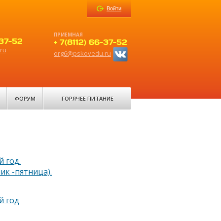
Войти
ПРИЕМНАЯ
-37-52
+ 7(8112) 66-37-52
ru
org6@pskovedu.ru
ФОРУМ
ГОРЯЧЕЕ ПИТАНИЕ
 год.
ик -пятница).
й год