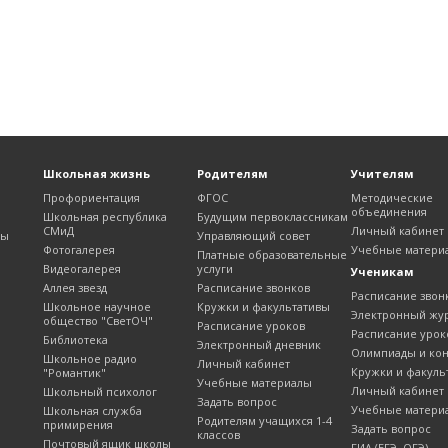
Школьная жизнь
Родителям
Учителям
Профориентация
ФГОС
Методические
объединения
Школьная республика
Будущим первоклассникам
СМиД
Личный кабинет
лы
Управляющий совет
Фотогалерея
Учебные матери
Платные образовательные
Видеогалерея
услуги
Ученикам
Аллея звезд
Расписание звонков
Расписание звон
Школьное научное
Кружки и факультативы
Электронный жу
общество "СветОЧ"
Расписание уроков
Расписание урок
Библиотека
Электронный дневник
Олимпиады и ко
Школьное радио
Личный кабинет
Кружки и факуль
"Романтик"
Учебные материалы
Личный кабинет
Школьный психолог
Задать вопрос
Учебные матери
Школьная служба
Родителям учащихся 1-4
примирения
Задать вопрос
классов
Почтовый ящик школы
ГИА (ЕГЭ, ОГЭ)