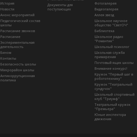
История
Фотогалерея
Документы для
Новости
поступающих
Видеогалерея
Анонс мероприятий
Аллея звезд
Педагогический состав
Школьное научное
школы
общество "СветОЧ"
Расписание звонков
Библиотека
Расписание
Школьное радио
"Романтик"
Экспериментальная
деятельность
Школьный психолог
Бином
Школьная служба
примирения
Контакты
Почтовый ящик школы
Безопасность школы
Внимание конкурс!
Микрорайон школы
Кружок "Первый шаг в
Антикоррупционная
робототехнику"
политика
Кружок "Театральный
сундучок"
Школьный спортивный
клуб "Триумф"
Театральный кружок
"Премьера"
Юные инспектора
движения