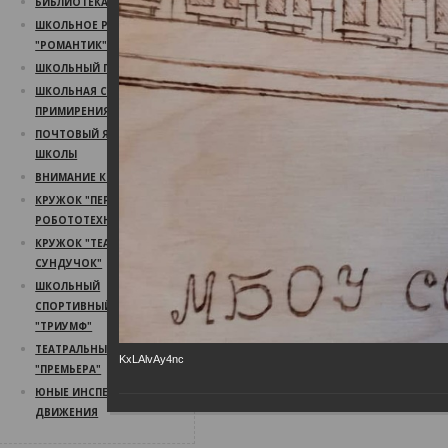
БИБЛИОТЕКА
ШКОЛЬНОЕ РАДИО
"РОМАНТИК"
ШКОЛЬНЫЙ ПСИХОЛОГ
ШКОЛЬНАЯ СЛУЖБА
ПРИМИРЕНИЯ
ПОЧТОВЫЙ ЯЩИК
ШКОЛЫ
ВНИМАНИЕ КОНКУРС!
КРУЖОК "ПЕРВЫЙ ШАГ В
РОБОТОТЕХНИКУ"
КРУЖОК "ТЕАТРАЛЬНЫЙ
СУНДУЧОК"
ШКОЛЬНЫЙ
СПОРТИВНЫЙ КЛУБ
"ТРИУМФ"
ТЕАТРАЛЬНЫЙ КРУЖОК
KxLAlvAy4nc
"ПРЕМЬЕРА"
ЮНЫЕ ИНСПЕКТОРА
ДВИЖЕНИЯ