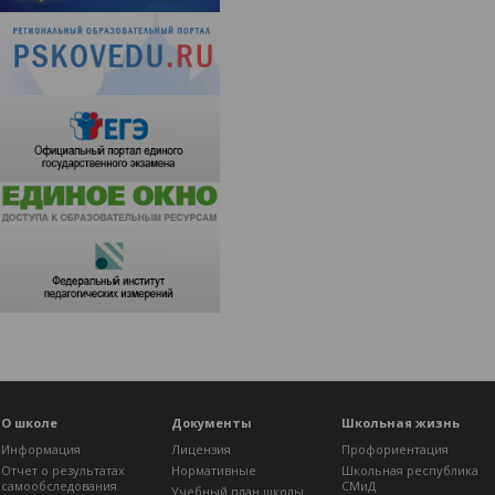
О школе
Документы
Школьная жизнь
Информация
Лицензия
Профориентация
Отчет о результатах
Нормативные
Школьная республика
самообследования
СМиД
Учебный план школы