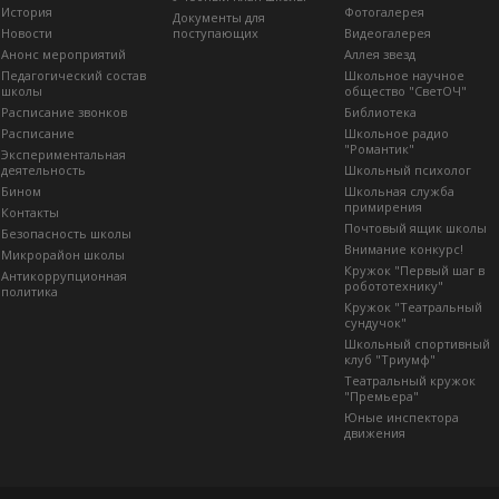
История
Фотогалерея
Документы для
Новости
поступающих
Видеогалерея
Анонс мероприятий
Аллея звезд
Педагогический состав
Школьное научное
школы
общество "СветОЧ"
Расписание звонков
Библиотека
Расписание
Школьное радио
"Романтик"
Экспериментальная
деятельность
Школьный психолог
Бином
Школьная служба
примирения
Контакты
Почтовый ящик школы
Безопасность школы
Внимание конкурс!
Микрорайон школы
Кружок "Первый шаг в
Антикоррупционная
робототехнику"
политика
Кружок "Театральный
сундучок"
Школьный спортивный
клуб "Триумф"
Театральный кружок
"Премьера"
Юные инспектора
движения