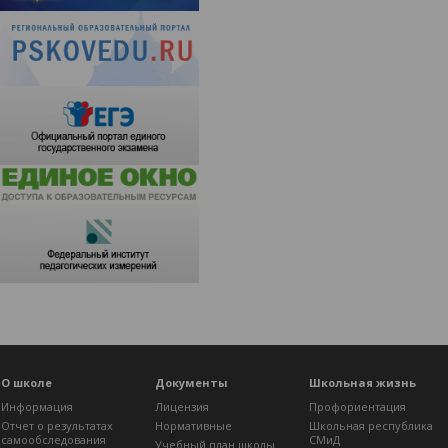
О школе
Документы
Школьная жизнь
Информация
Лицензия
Профориентация
Отчет о результатах
Нормативные
Школьная республика
самообследования
СМиД
Учебный план школы