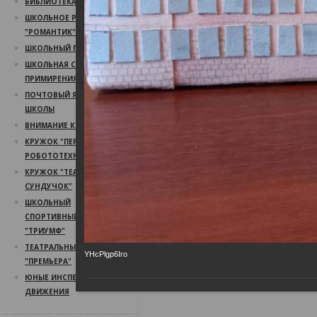
БИБЛИОТЕКА
ШКОЛЬНОЕ РАДИО
"РОМАНТИК"
ШКОЛЬНЫЙ ПСИХОЛОГ
ШКОЛЬНАЯ СЛУЖБА
ПРИМИРЕНИЯ
ПОЧТОВЫЙ ЯЩИК
ШКОЛЫ
ВНИМАНИЕ КОНКУРС!
КРУЖОК "ПЕРВЫЙ ШАГ В
РОБОТОТЕХНИКУ"
КРУЖОК "ТЕАТРАЛЬНЫЙ
СУНДУЧОК"
ШКОЛЬНЫЙ
СПОРТИВНЫЙ КЛУБ
"ТРИУМФ"
ТЕАТРАЛЬНЫЙ КРУЖОК
YHcPlgp6Iro
"ПРЕМЬЕРА"
ЮНЫЕ ИНСПЕКТОРА
ДВИЖЕНИЯ