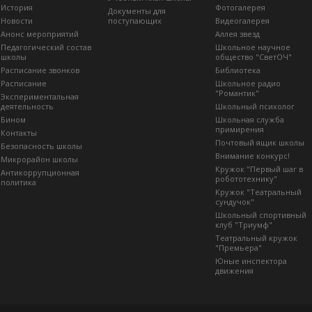
История
Фотогалерея
Документы для
Новости
поступающих
Видеогалерея
Анонс мероприятий
Аллея звезд
Педагогический состав
Школьное научное
школы
общество "СветОЧ"
Расписание звонков
Библиотека
Расписание
Школьное радио
"Романтик"
Экспериментальная
деятельность
Школьный психолог
Бином
Школьная служба
примирения
Контакты
Почтовый ящик школы
Безопасность школы
Внимание конкурс!
Микрорайон школы
Кружок "Первый шаг в
Антикоррупционная
робототехнику"
политика
Кружок "Театральный
сундучок"
Школьный спортивный
клуб "Триумф"
Театральный кружок
"Премьера"
Юные инспектора
движения