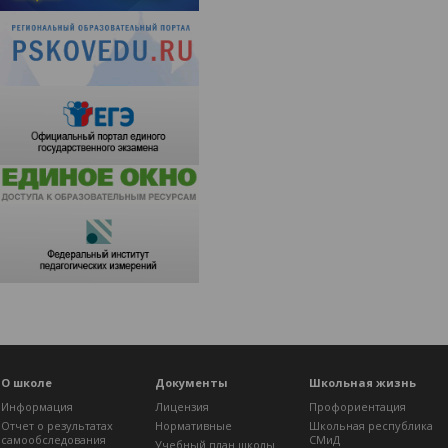
О школе
Документы
Школьная жизнь
Информация
Лицензия
Профориентация
Отчет о результатах
Нормативные
Школьная республика
самообследования
СМиД
Учебный план школы