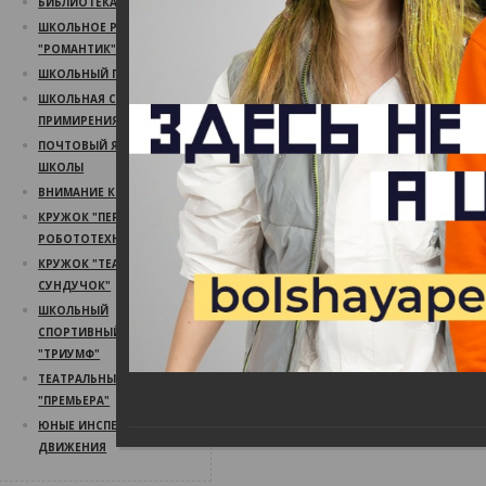
БИБЛИОТЕКА
ШКОЛЬНОЕ РАДИО
"РОМАНТИК"
ШКОЛЬНЫЙ ПСИХОЛОГ
ШКОЛЬНАЯ СЛУЖБА
ПРИМИРЕНИЯ
ПОЧТОВЫЙ ЯЩИК
ШКОЛЫ
ВНИМАНИЕ КОНКУРС!
КРУЖОК "ПЕРВЫЙ ШАГ В
РОБОТОТЕХНИКУ"
КРУЖОК "ТЕАТРАЛЬНЫЙ
СУНДУЧОК"
ШКОЛЬНЫЙ
СПОРТИВНЫЙ КЛУБ
"ТРИУМФ"
ТЕАТРАЛЬНЫЙ КРУЖОК
"ПРЕМЬЕРА"
ЮНЫЕ ИНСПЕКТОРА
ДВИЖЕНИЯ