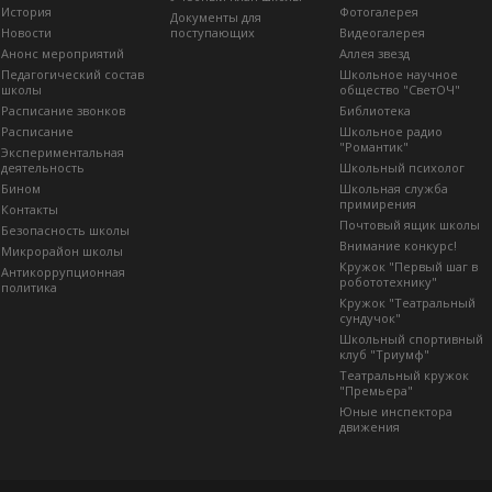
История
Фотогалерея
Документы для
Новости
поступающих
Видеогалерея
Анонс мероприятий
Аллея звезд
Педагогический состав
Школьное научное
школы
общество "СветОЧ"
Расписание звонков
Библиотека
Расписание
Школьное радио
"Романтик"
Экспериментальная
деятельность
Школьный психолог
Бином
Школьная служба
примирения
Контакты
Почтовый ящик школы
Безопасность школы
Внимание конкурс!
Микрорайон школы
Кружок "Первый шаг в
Антикоррупционная
робототехнику"
политика
Кружок "Театральный
сундучок"
Школьный спортивный
клуб "Триумф"
Театральный кружок
"Премьера"
Юные инспектора
движения