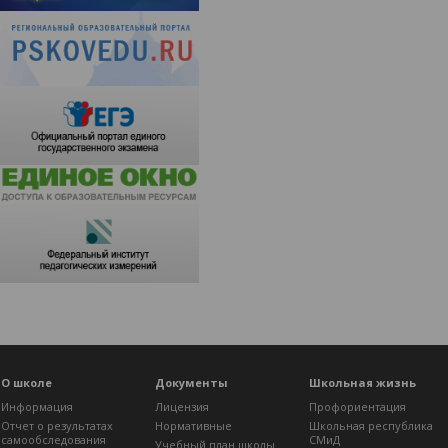
О школе
Документы
Школьная жизнь
Информация
Лицензия
Профориентация
Отчет о результатах
Нормативные
Школьная республика
самообследования
СМиД
Учебный план школы