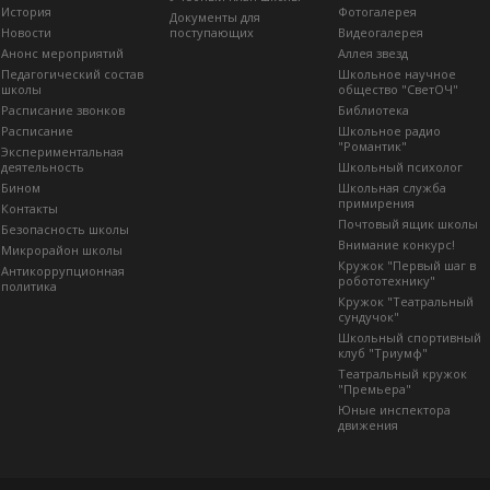
История
Фотогалерея
Документы для
Новости
поступающих
Видеогалерея
Анонс мероприятий
Аллея звезд
Педагогический состав
Школьное научное
школы
общество "СветОЧ"
Расписание звонков
Библиотека
Расписание
Школьное радио
"Романтик"
Экспериментальная
деятельность
Школьный психолог
Бином
Школьная служба
примирения
Контакты
Почтовый ящик школы
Безопасность школы
Внимание конкурс!
Микрорайон школы
Кружок "Первый шаг в
Антикоррупционная
робототехнику"
политика
Кружок "Театральный
сундучок"
Школьный спортивный
клуб "Триумф"
Театральный кружок
"Премьера"
Юные инспектора
движения