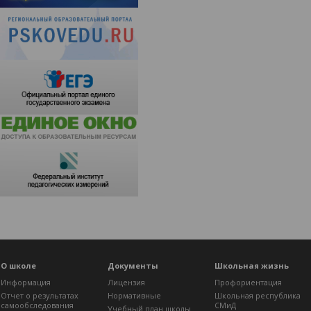
О школе
Документы
Школьная жизнь
Информация
Лицензия
Профориентация
Отчет о результатах
Нормативные
Школьная республика
самообследования
СМиД
Учебный план школы