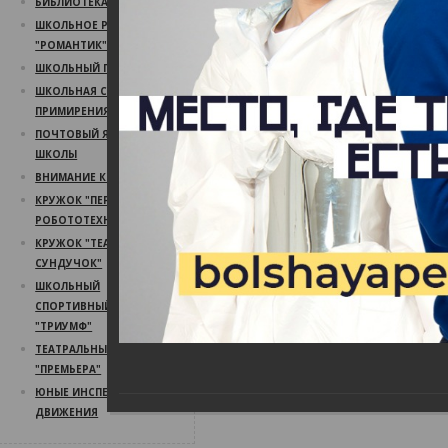
БИБЛИОТЕКА
ШКОЛЬНОЕ РАДИО
"РОМАНТИК"
ШКОЛЬНЫЙ ПСИХОЛОГ
ШКОЛЬНАЯ СЛУЖБА
ПРИМИРЕНИЯ
ПОЧТОВЫЙ ЯЩИК
ШКОЛЫ
ВНИМАНИЕ КОНКУРС!
КРУЖОК "ПЕРВЫЙ ШАГ В
РОБОТОТЕХНИКУ"
КРУЖОК "ТЕАТРАЛЬНЫЙ
СУНДУЧОК"
ШКОЛЬНЫЙ
СПОРТИВНЫЙ КЛУБ
"ТРИУМФ"
ТЕАТРАЛЬНЫЙ КРУЖОК
"ПРЕМЬЕРА"
ЮНЫЕ ИНСПЕКТОРА
ДВИЖЕНИЯ