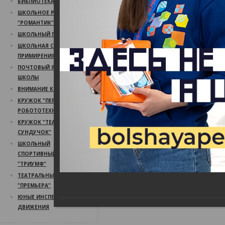
БИБЛИОТЕКА
ШКОЛЬНОЕ РАДИО
"РОМАНТИК"
ШКОЛЬНЫЙ ПСИХОЛОГ
ШКОЛЬНАЯ СЛУЖБА
ПРИМИРЕНИЯ
ПОЧТОВЫЙ ЯЩИК
ШКОЛЫ
ВНИМАНИЕ КОНКУРС!
КРУЖОК "ПЕРВЫЙ ШАГ В
РОБОТОТЕХНИКУ"
КРУЖОК "ТЕАТРАЛЬНЫЙ
СУНДУЧОК"
ШКОЛЬНЫЙ
СПОРТИВНЫЙ КЛУБ
"ТРИУМФ"
ТЕАТРАЛЬНЫЙ КРУЖОК
"ПРЕМЬЕРА"
ЮНЫЕ ИНСПЕКТОРА
ДВИЖЕНИЯ