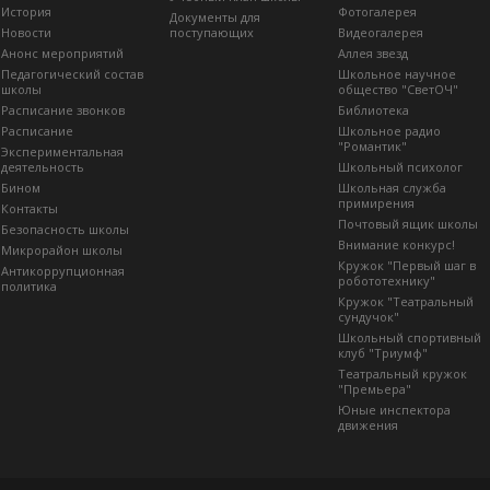
История
Фотогалерея
Документы для
Новости
поступающих
Видеогалерея
Анонс мероприятий
Аллея звезд
Педагогический состав
Школьное научное
школы
общество "СветОЧ"
Расписание звонков
Библиотека
Расписание
Школьное радио
"Романтик"
Экспериментальная
деятельность
Школьный психолог
Бином
Школьная служба
примирения
Контакты
Почтовый ящик школы
Безопасность школы
Внимание конкурс!
Микрорайон школы
Кружок "Первый шаг в
Антикоррупционная
робототехнику"
политика
Кружок "Театральный
сундучок"
Школьный спортивный
клуб "Триумф"
Театральный кружок
"Премьера"
Юные инспектора
движения