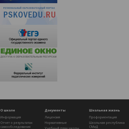
О школе
Документы
Школьная жизнь
Информация
Лицензия
Профориентация
Отчет о результатах
Нормативные
Школьная республика
самообследования
СМиД
Учебный план школы