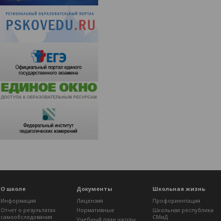
О школе
Документы
Школьная жизнь
Информация
Лицензия
Профориентация
Отчет о результатах
Нормативные
Школьная республика
самообследования
СМиД
Учебный план школы