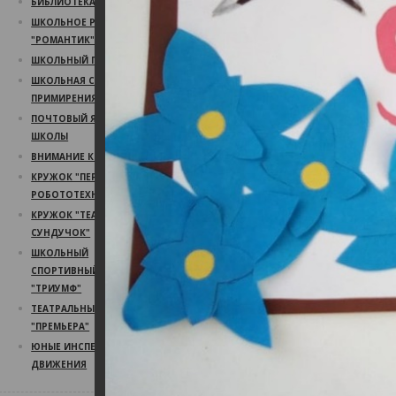
БИБЛИОТЕКА
ШКОЛЬНОЕ РАДИО
"РОМАНТИК"
ШКОЛЬНЫЙ ПСИХОЛОГ
ШКОЛЬНАЯ СЛУЖБА
ПРИМИРЕНИЯ
ПОЧТОВЫЙ ЯЩИК
ШКОЛЫ
ВНИМАНИЕ КОНКУРС!
КРУЖОК "ПЕРВЫЙ ШАГ В
РОБОТОТЕХНИКУ"
КРУЖОК "ТЕАТРАЛЬНЫЙ
СУНДУЧОК"
ШКОЛЬНЫЙ
СПОРТИВНЫЙ КЛУБ
"ТРИУМФ"
ТЕАТРАЛЬНЫЙ КРУЖОК
"ПРЕМЬЕРА"
ЮНЫЕ ИНСПЕКТОРА
ДВИЖЕНИЯ