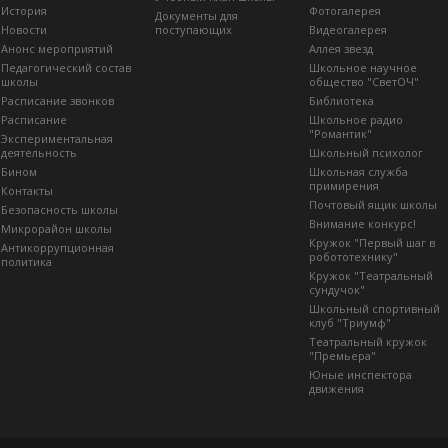
История
Фотогалерея
Документы для
Новости
поступающих
Видеогалерея
Анонс мероприятий
Аллея звезд
Педагогический состав
Школьное научное
школы
общество "СветОЧ"
Расписание звонков
Библиотека
Расписание
Школьное радио
"Романтик"
Экспериментальная
деятельность
Школьный психолог
Бином
Школьная служба
примирения
Контакты
Почтовый ящик школы
Безопасность школы
Внимание конкурс!
Микрорайон школы
Кружок "Первый шаг в
Антикоррупционная
робототехнику"
политика
Кружок "Театральный
сундучок"
Школьный спортивный
клуб "Триумф"
Театральный кружок
"Премьера"
Юные инспектора
движения