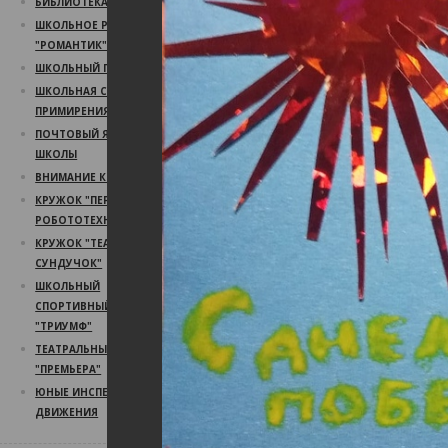
БИБЛИОТЕКА
ШКОЛЬНОЕ РАДИО
"РОМАНТИК"
ШКОЛЬНЫЙ ПСИХОЛОГ
ШКОЛЬНАЯ СЛУЖБА
ПРИМИРЕНИЯ
ПОЧТОВЫЙ ЯЩИК
ШКОЛЫ
ВНИМАНИЕ КОНКУРС!
КРУЖОК "ПЕРВЫЙ ШАГ В
РОБОТОТЕХНИКУ"
КРУЖОК "ТЕАТРАЛЬНЫЙ
СУНДУЧОК"
ШКОЛЬНЫЙ
СПОРТИВНЫЙ КЛУБ
"ТРИУМФ"
ТЕАТРАЛЬНЫЙ КРУЖОК
"ПРЕМЬЕРА"
ЮНЫЕ ИНСПЕКТОРА
ДВИЖЕНИЯ