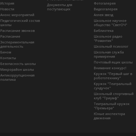
История
Фотогалерея
Документы для
Новости
поступающих
Видеогалерея
Анонс мероприятий
Аллея звезд
Педагогический состав
Школьное научное
школы
общество "СветОЧ"
Расписание звонков
Библиотека
Расписание
Школьное радио
"Романтик"
Экспериментальная
деятельность
Школьный психолог
Бином
Школьная служба
примирения
Контакты
Почтовый ящик школы
Безопасность школы
Внимание конкурс!
Микрорайон школы
Кружок "Первый шаг в
Антикоррупционная
робототехнику"
политика
Кружок "Театральный
сундучок"
Школьный спортивный
клуб "Триумф"
Театральный кружок
"Премьера"
Юные инспектора
движения