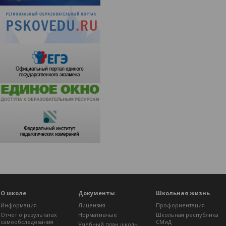
О школе
Документы
Школьная жизнь
Информация
Лицензия
Профориентация
Отчет о результатах
Нормативные
Школьная республика
самообследования
СМиД
Учебный план школы