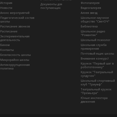
История
Фотогалерея
Документы для
Новости
поступающих
Видеогалерея
Анонс мероприятий
Аллея звезд
Педагогический состав
Школьное научное
школы
общество "СветОЧ"
Расписание звонков
Библиотека
Расписание
Школьное радио
"Романтик"
Экспериментальная
деятельность
Школьный психолог
Бином
Школьная служба
примирения
Контакты
Почтовый ящик школы
Безопасность школы
Внимание конкурс!
Микрорайон школы
Кружок "Первый шаг в
Антикоррупционная
робототехнику"
политика
Кружок "Театральный
сундучок"
Школьный спортивный
клуб "Триумф"
Театральный кружок
"Премьера"
Юные инспектора
движения