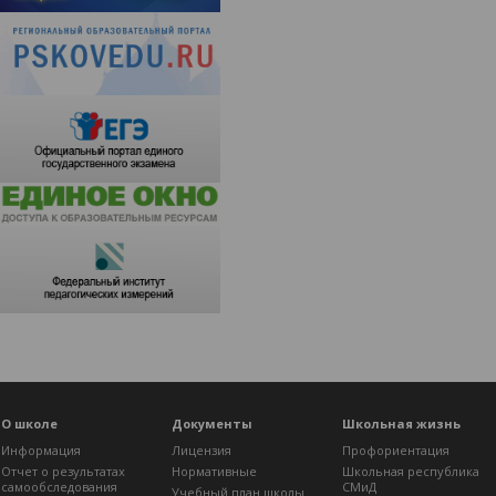
О школе
Документы
Школьная жизнь
Информация
Лицензия
Профориентация
Отчет о результатах
Нормативные
Школьная республика
самообследования
СМиД
Учебный план школы