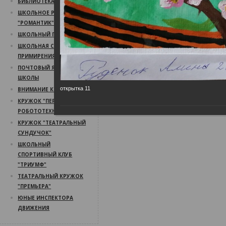
БИБЛИОТЕКА
ШКОЛЬНОЕ РАДИО
"РОМАНТИК"
ШКОЛЬНЫЙ ПСИХОЛОГ
ШКОЛЬНАЯ СЛУЖБА
ПРИМИРЕНИЯ
ПОЧТОВЫЙ ЯЩИК
ШКОЛЫ
открытка 11
ВНИМАНИЕ КОНКУРС!
КРУЖОК "ПЕРВЫЙ ШАГ В
РОБОТОТЕХНИКУ"
КРУЖОК "ТЕАТРАЛЬНЫЙ
СУНДУЧОК"
ШКОЛЬНЫЙ
СПОРТИВНЫЙ КЛУБ
"ТРИУМФ"
ТЕАТРАЛЬНЫЙ КРУЖОК
"ПРЕМЬЕРА"
ЮНЫЕ ИНСПЕКТОРА
ДВИЖЕНИЯ