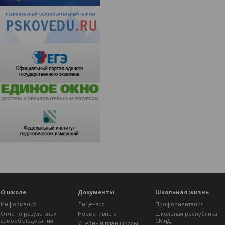
О школе
Документы
Школьная жизнь
Информация
Лицензия
Профориентация
Отчет о результатах
Нормативные
Школьная республика
самообследования
СМиД
Учебный план школы