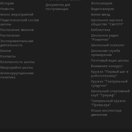
История
Фотогалерея
Документы для
Новости
поступающих
Видеогалерея
Анонс мероприятий
Аллея звезд
Педагогический состав
Школьное научное
школы
общество "СветОЧ"
Расписание звонков
Библиотека
Расписание
Школьное радио
"Романтик"
Экспериментальная
деятельность
Школьный психолог
Бином
Школьная служба
примирения
Контакты
Почтовый ящик школы
Безопасность школы
Внимание конкурс!
Микрорайон школы
Кружок "Первый шаг в
Антикоррупционная
робототехнику"
политика
Кружок "Театральный
сундучок"
Школьный спортивный
клуб "Триумф"
Театральный кружок
"Премьера"
Юные инспектора
движения