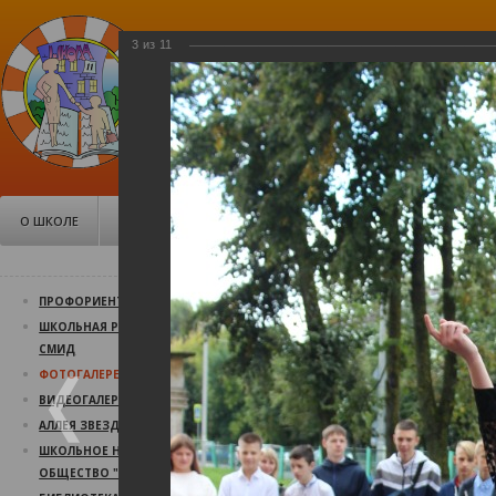
3
из
11
МБОУ Средняя общеобразо
школа №11, Псков
Советская, 106
О ШКОЛЕ
ДОКУМЕНТЫ
ШКОЛЬНАЯ ЖИЗНЬ
РОД
Фоторепортаж 01
ПРОФОРИЕНТАЦИЯ
ШКОЛЬНАЯ РЕСПУБЛИКА
Фоторепортаж 01 сентября 2
СМИД
01.09.2021
ФОТОГАЛЕРЕЯ
ВИДЕОГАЛЕРЕЯ
АЛЛЕЯ ЗВЕЗД
ШКОЛЬНОЕ НАУЧНОЕ
ОБЩЕСТВО "СВЕТОЧ"