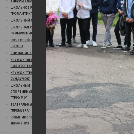
БИБЛИОТЕКА
ШКОЛЬНОЕ РАДИО
"РОМАНТИК"
ШКОЛЬНЫЙ ПСИХОЛОГ
ШКОЛЬНАЯ СЛУЖБА
ПРИМИРЕНИЯ
ПОЧТОВЫЙ ЯЩИК
ШКОЛЫ
ВНИМАНИЕ КОНКУРС!
КРУЖОК "ПЕРВЫЙ ШАГ В
РОБОТОТЕХНИКУ"
КРУЖОК "ТЕАТРАЛЬНЫЙ
СУНДУЧОК"
ШКОЛЬНЫЙ
СПОРТИВНЫЙ КЛУБ
"ТРИУМФ"
ТЕАТРАЛЬНЫЙ КРУЖОК
"ПРЕМЬЕРА"
ЮНЫЕ ИНСПЕКТОРА
ДВИЖЕНИЯ