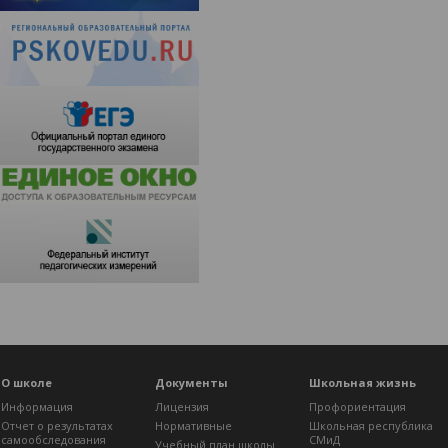
О школе
Документы
Школьная жизнь
Информация
Лицензия
Профориентация
Отчет о результатах
Нормативные
Школьная республика
самообследования
СМиД
Учебный план школы