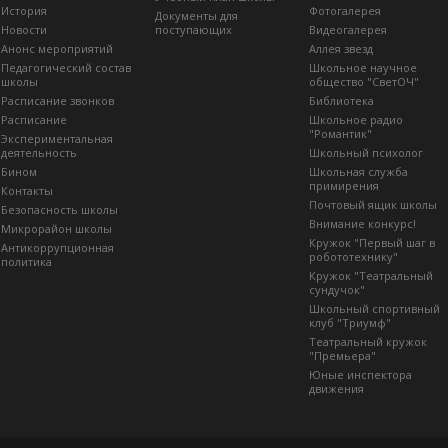
История
Фотогалерея
Документы для
Новости
поступающих
Видеогалерея
Анонс мероприятий
Аллея звезд
Педагогический состав
Школьное научное
школы
общество "СветОЧ"
Расписание звонков
Библиотека
Расписание
Школьное радио
"Романтик"
Экспериментальная
деятельность
Школьный психолог
Бином
Школьная служба
примирения
Контакты
Почтовый ящик школы
Безопасность школы
Внимание конкурс!
Микрорайон школы
Кружок "Первый шаг в
Антикоррупционная
робототехнику"
политика
Кружок "Театральный
сундучок"
Школьный спортивный
клуб "Триумф"
Театральный кружок
"Премьера"
Юные инспектора
движения