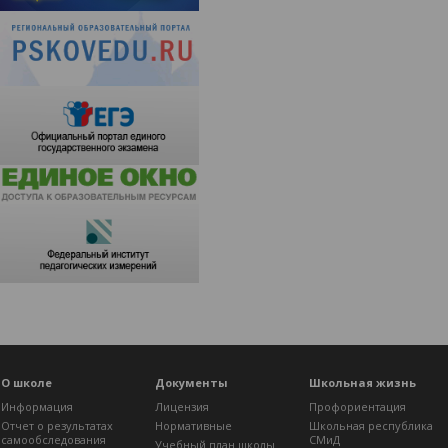
О школе
Документы
Школьная жизнь
Информация
Лицензия
Профориентация
Отчет о результатах
Нормативные
Школьная республика
самообследования
СМиД
Учебный план школы