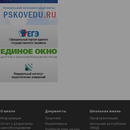
О школе
Документы
Школьная жизнь
Информация
Лицензия
Профориентация
Отчет о результатах
Нормативные
Школьная республика
самообследования
СМиД
Учебный план школы