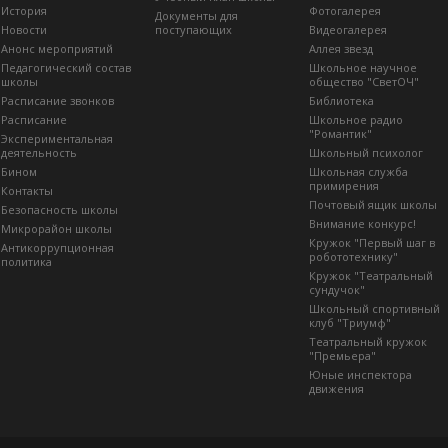
История
Фотогалерея
Документы для
Новости
поступающих
Видеогалерея
Анонс мероприятий
Аллея звезд
Педагогический состав
Школьное научное
школы
общество "СветОЧ"
Расписание звонков
Библиотека
Расписание
Школьное радио
"Романтик"
Экспериментальная
деятельность
Школьный психолог
Бином
Школьная служба
примирения
Контакты
Почтовый ящик школы
Безопасность школы
Внимание конкурс!
Микрорайон школы
Кружок "Первый шаг в
Антикоррупционная
робототехнику"
политика
Кружок "Театральный
сундучок"
Школьный спортивный
клуб "Триумф"
Театральный кружок
"Премьера"
Юные инспектора
движения