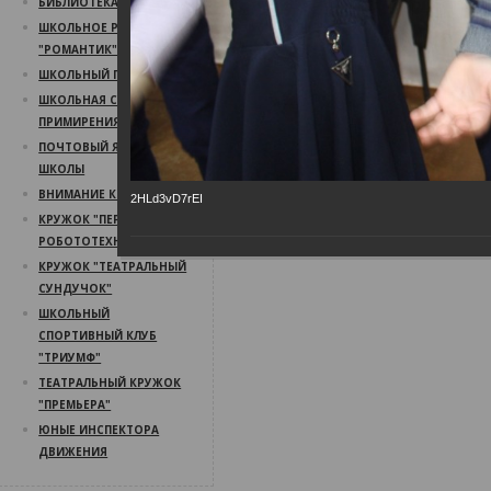
БИБЛИОТЕКА
ШКОЛЬНОЕ РАДИО
"РОМАНТИК"
ШКОЛЬНЫЙ ПСИХОЛОГ
ШКОЛЬНАЯ СЛУЖБА
ПРИМИРЕНИЯ
ПОЧТОВЫЙ ЯЩИК
ШКОЛЫ
ВНИМАНИЕ КОНКУРС!
2HLd3vD7rEI
КРУЖОК "ПЕРВЫЙ ШАГ В
РОБОТОТЕХНИКУ"
КРУЖОК "ТЕАТРАЛЬНЫЙ
СУНДУЧОК"
ШКОЛЬНЫЙ
СПОРТИВНЫЙ КЛУБ
"ТРИУМФ"
ТЕАТРАЛЬНЫЙ КРУЖОК
"ПРЕМЬЕРА"
ЮНЫЕ ИНСПЕКТОРА
ДВИЖЕНИЯ