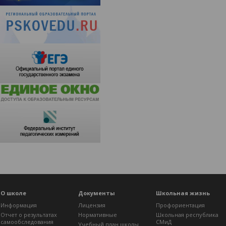
О школе
Документы
Школьная жизнь
Информация
Лицензия
Профориентация
Отчет о результатах
Нормативные
Школьная республика
самообследования
СМиД
Учебный план школы