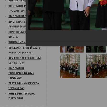
БИБЛИОТЕКА
ШКОЛЬНОЕ РАДИО
"РОМАНТИК"
ШКОЛЬНЫЙ ПСИХОЛОГ
ШКОЛЬНАЯ СЛУЖБА
ПРИМИРЕНИЯ
ПОЧТОВЫЙ ЯЩИК
ШКОЛЫ
ВНИМАНИЕ КОНКУРС!
КРУЖОК "ПЕРВЫЙ ШАГ В
РОБОТОТЕХНИКУ"
КРУЖОК "ТЕАТРАЛЬНЫЙ
СУНДУЧОК"
ШКОЛЬНЫЙ
СПОРТИВНЫЙ КЛУБ
"ТРИУМФ"
ТЕАТРАЛЬНЫЙ КРУЖОК
"ПРЕМЬЕРА"
ЮНЫЕ ИНСПЕКТОРА
ДВИЖЕНИЯ