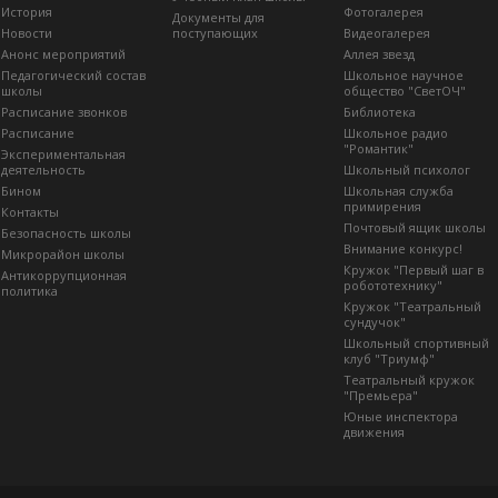
История
Фотогалерея
Документы для
Новости
поступающих
Видеогалерея
Анонс мероприятий
Аллея звезд
Педагогический состав
Школьное научное
школы
общество "СветОЧ"
Расписание звонков
Библиотека
Расписание
Школьное радио
"Романтик"
Экспериментальная
деятельность
Школьный психолог
Бином
Школьная служба
примирения
Контакты
Почтовый ящик школы
Безопасность школы
Внимание конкурс!
Микрорайон школы
Кружок "Первый шаг в
Антикоррупционная
робототехнику"
политика
Кружок "Театральный
сундучок"
Школьный спортивный
клуб "Триумф"
Театральный кружок
"Премьера"
Юные инспектора
движения