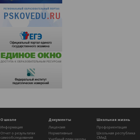
О школе
Документы
Школьная жизнь
Информация
Лицензия
Профориентация
Отчет о результатах
Нормативные
Школьная республика
самообследования
СМиД
Учебный план школы