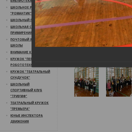
БИБЛИОТЕКА
ШКОЛЬНОЕ РАДИО
"РОМАНТИК"
ШКОЛЬНЫЙ ПСИХОЛОГ
ШКОЛЬНАЯ СЛУЖБА
ПРИМИРЕНИЯ
ПОЧТОВЫЙ ЯЩИК
ШКОЛЫ
ВНИМАНИЕ КОНКУРС!
КРУЖОК "ПЕРВЫЙ ШАГ В
РОБОТОТЕХНИКУ"
КРУЖОК "ТЕАТРАЛЬНЫЙ
СУНДУЧОК"
ШКОЛЬНЫЙ
СПОРТИВНЫЙ КЛУБ
"ТРИУМФ"
ТЕАТРАЛЬНЫЙ КРУЖОК
"ПРЕМЬЕРА"
ЮНЫЕ ИНСПЕКТОРА
ДВИЖЕНИЯ