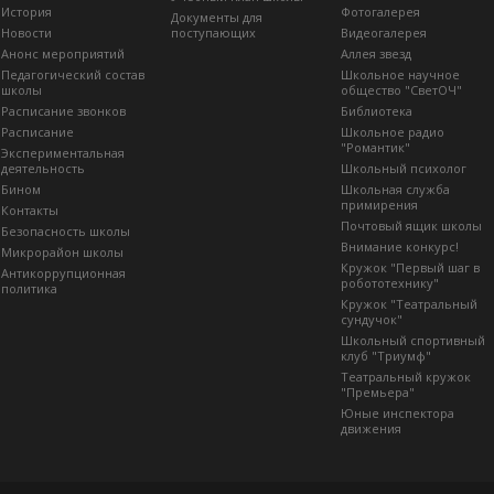
История
Фотогалерея
Документы для
Новости
поступающих
Видеогалерея
Анонс мероприятий
Аллея звезд
Педагогический состав
Школьное научное
школы
общество "СветОЧ"
Расписание звонков
Библиотека
Расписание
Школьное радио
"Романтик"
Экспериментальная
деятельность
Школьный психолог
Бином
Школьная служба
примирения
Контакты
Почтовый ящик школы
Безопасность школы
Внимание конкурс!
Микрорайон школы
Кружок "Первый шаг в
Антикоррупционная
робототехнику"
политика
Кружок "Театральный
сундучок"
Школьный спортивный
клуб "Триумф"
Театральный кружок
"Премьера"
Юные инспектора
движения