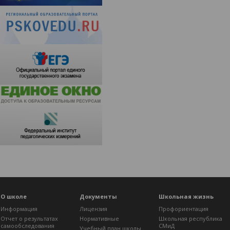
О школе
Документы
Школьная жизнь
Информация
Лицензия
Профориентация
Отчет о результатах
Нормативные
Школьная республика
самообследования
СМиД
Учебный план школы