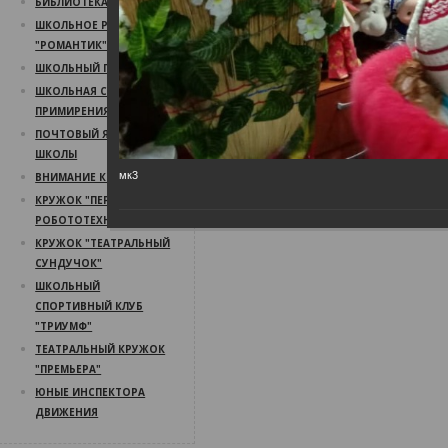
БИБЛИОТЕКА
ШКОЛЬНОЕ РАДИО
"РОМАНТИК"
ШКОЛЬНЫЙ ПСИХОЛОГ
ШКОЛЬНАЯ СЛУЖБА
ПРИМИРЕНИЯ
ПОЧТОВЫЙ ЯЩИК
ШКОЛЫ
мк3
ВНИМАНИЕ КОНКУРС!
КРУЖОК "ПЕРВЫЙ ШАГ В
РОБОТОТЕХНИКУ"
КРУЖОК "ТЕАТРАЛЬНЫЙ
СУНДУЧОК"
ШКОЛЬНЫЙ
СПОРТИВНЫЙ КЛУБ
"ТРИУМФ"
ТЕАТРАЛЬНЫЙ КРУЖОК
"ПРЕМЬЕРА"
ЮНЫЕ ИНСПЕКТОРА
ДВИЖЕНИЯ