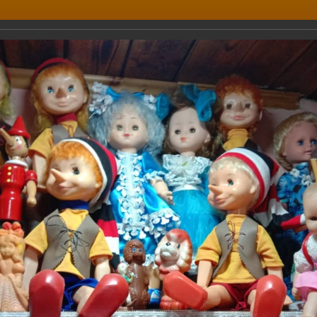
едняя общеобразовательная
ДИРЕКТОР
1, Псков
+ 7(8112) 66
org6@pskovedu.
6
.
ОЛЬНАЯ ЖИЗНЬ
РОДИТЕЛЯМ
УЧИТЕЛЯМ
УЧЕНИКАМ
бучающиеся 3а класса посетили уди
скове - музей кукол.
учающиеся 3а класса посетили удивительное место в Пскове -
.02.2020