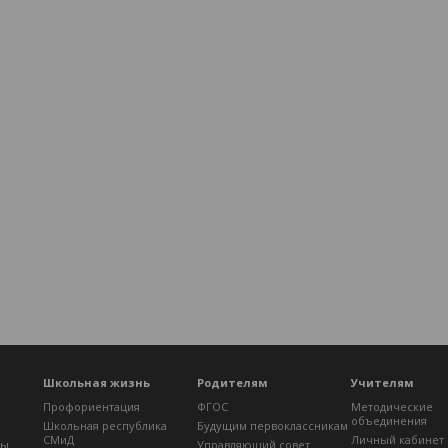
Школьная жизнь
Родителям
Учителям
Профориентация
ФГОС
Методические
объединения
Школьная республика
Будущим первоклассникам
СМиД
Личный кабинет
лы
Управляющий совет