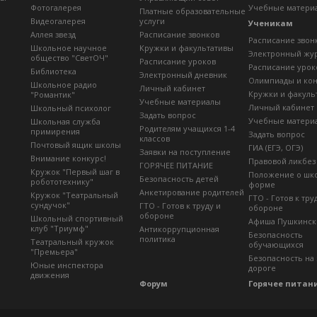
Фотогалерея
Учебные матери
Платные образовательные
Видеогалерея
услуги
Ученикам
Аллея звезд
Расписание звонков
Расписание звон
Школьное научное
Кружки и факультативы
Электронный жу
общество "СветОЧ"
Расписание уроков
Расписание урок
Библиотека
Электронный дневник
Олимпиады и ко
Школьное радио
Личный кабинет
Кружки и факуль
"Романтик"
Учебные материалы
Личный кабинет
Школьный психолог
Задать вопрос
Учебные матери
Школьная служба
Родителям учащихся 1-4
примирения
Задать вопрос
классов
Почтовый ящик школы
ГИА (ЕГЭ, ОГЭ)
Заявки на поступление
Внимание конкурс!
Правовой ликбез
ГОРЯЧЕЕ ПИТАНИЕ
Кружок "Первый шаг в
Положение о шк
Безопасность детей
робототехнику"
форме
Анкетирование родителей
Кружок "Театральный
ГТО - Готов к тру
сундучок"
ГТО - Готов к труду и
обороне
обороне
Школьный спортивный
Афиша Пушкинск
клуб "Триумф"
Антикоррупционная
Безопасность
политика
Театральный кружок
обучающихся
"Премьера"
Безопасность на
Юные инспектора
дороге
движения
Форум
Горячее питан