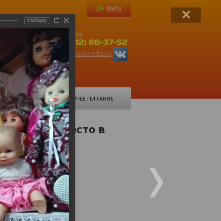
Войти
слайдер
ПРИЕМНАЯ
-37-52
+ 7(8112) 66-37-52
ru
org6@pskovedu.ru
ФОРУМ
ГОРЯЧЕЕ ПИТАНИЕ
вительное место в
 музей кукол.