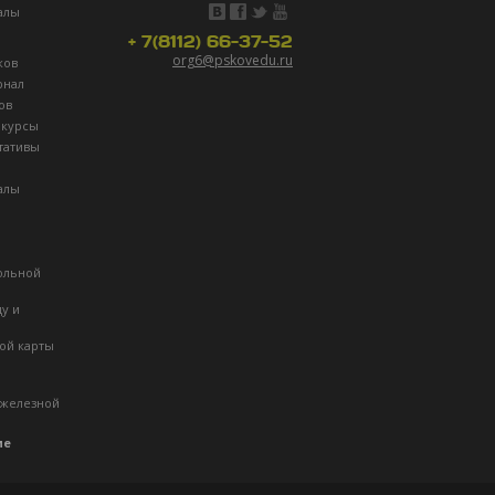
алы
+ 7(8112) 66-37-52
org6@pskovedu.ru
ков
рнал
ов
нкурсы
тативы
алы
ольной
ду и
ой карты
 железной
ие