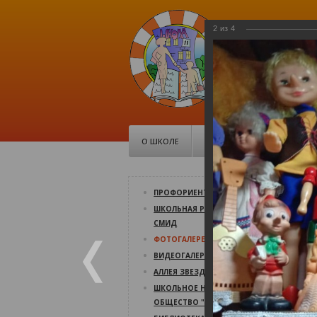
2
из
4
МБОУ Ср
школа №1
Советская, 10
О ШКОЛЕ
ДОКУМЕНТЫ
ШК
О
ПРОФОРИЕНТАЦИЯ
П
ШКОЛЬНАЯ РЕСПУБЛИКА
СМИД
Об
ФОТОГАЛЕРЕЯ
19
ВИДЕОГАЛЕРЕЯ
АЛЛЕЯ ЗВЕЗД
ШКОЛЬНОЕ НАУЧНОЕ
ОБЩЕСТВО "СВЕТОЧ"