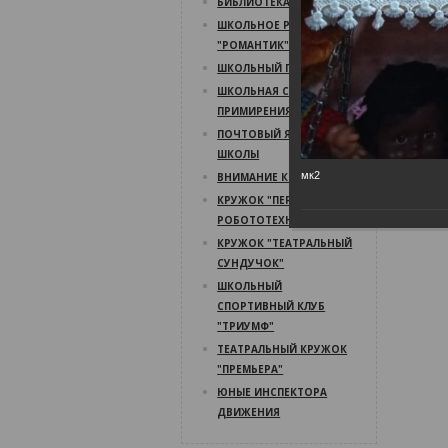
БИБЛИОТЕКА
ШКОЛЬНОЕ РАДИО
"РОМАНТИК"
ШКОЛЬНЫЙ ПСИХОЛОГ
ШКОЛЬНАЯ СЛУЖБА
ПРИМИРЕНИЯ
ПОЧТОВЫЙ ЯЩИК
ШКОЛЫ
мк2
ВНИМАНИЕ КОНКУРС!
КРУЖОК "ПЕРВЫЙ ШАГ В
РОБОТОТЕХНИКУ"
КРУЖОК "ТЕАТРАЛЬНЫЙ
СУНДУЧОК"
ШКОЛЬНЫЙ
СПОРТИВНЫЙ КЛУБ
"ТРИУМФ"
ТЕАТРАЛЬНЫЙ КРУЖОК
"ПРЕМЬЕРА"
ЮНЫЕ ИНСПЕКТОРА
ДВИЖЕНИЯ