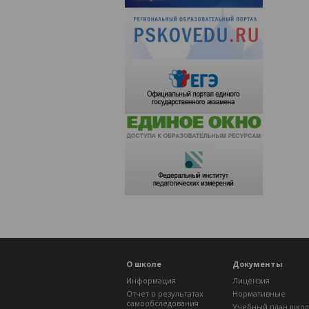
О школе
Документы
Информация
Лицензия
Отчет о результатах
Нормативные
самообследования
Учебный план шко