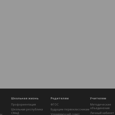
Школьная жизнь
Родителям
Учителям
Профориентация
ФГОС
Методические
объединения
Школьная республика
Будущим первоклассникам
СМиД
Личный кабинет
лы
Управляющий совет