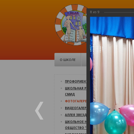
8
из
9
МБОУ Ср
школа №1
Советская, 10
О ШКОЛЕ
ДОКУМЕНТЫ
ШК
1
ПРОФОРИЕНТАЦИЯ
а
ШКОЛЬНАЯ РЕСПУБЛИКА
СМИД
19
ФОТОГАЛЕРЕЯ
11
ВИДЕОГАЛЕРЕЯ
АЛЛЕЯ ЗВЕЗД
ШКОЛЬНОЕ НАУЧНОЕ
ОБЩЕСТВО "СВЕТОЧ"