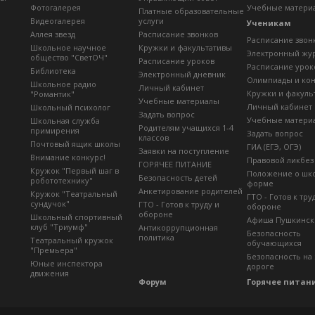
Фотогалерея
Учебные матери
Платные образовательные
Видеогалерея
услуги
Ученикам
Аллея звезд
Расписание звонков
Расписание звон
Школьное научное
Кружки и факультативы
Электронный жу
общество "СветОЧ"
Расписание уроков
Расписание урок
Библиотека
Электронный дневник
Олимпиады и ко
Школьное радио
Личный кабинет
Кружки и факуль
"Романтик"
Учебные материалы
Личный кабинет
Школьный психолог
Задать вопрос
Учебные матери
Школьная служба
Родителям учащихся 1-4
примирения
Задать вопрос
классов
Почтовый ящик школы
ГИА (ЕГЭ, ОГЭ)
Заявки на поступление
Внимание конкурс!
Правовой ликбез
ГОРЯЧЕЕ ПИТАНИЕ
Кружок "Первый шаг в
Положение о шк
Безопасность детей
робототехнику"
форме
Анкетирование родителей
Кружок "Театральный
ГТО - Готов к тру
сундучок"
ГТО - Готов к труду и
обороне
обороне
Школьный спортивный
Афиша Пушкинск
клуб "Триумф"
Антикоррупционная
Безопасность
политика
Театральный кружок
обучающихся
"Премьера"
Безопасность на
Юные инспектора
дороге
движения
Форум
Горячее питан