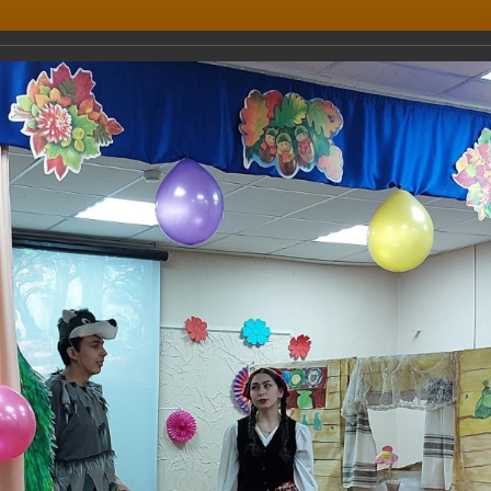
едняя общеобразовательная
ДИРЕКТОР
1, Псков
+ 7(8112) 66
org6@pskovedu.
6
.
ОЛЬНАЯ ЖИЗНЬ
РОДИТЕЛЯМ
УЧИТЕЛЯМ
УЧЕНИКАМ
9 апреля состоялся спектакль "Красн
нглийском языке.
 апреля состоялся спектакль "Красная шапочка" на английском
.06.2024