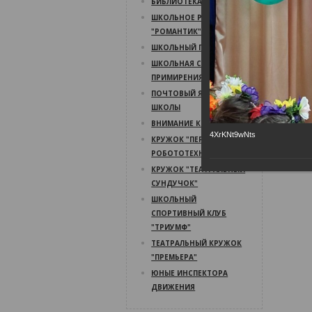
БИБЛИОТЕКА
ШКОЛЬНОЕ РАДИО
"РОМАНТИК"
ШКОЛЬНЫЙ ПСИХОЛОГ
ШКОЛЬНАЯ СЛУЖБА
ПРИМИРЕНИЯ
ПОЧТОВЫЙ ЯЩИК
ШКОЛЫ
ВНИМАНИЕ КОНКУРС!
4XrKNt9wNts
КРУЖОК "ПЕРВЫЙ ШАГ В
РОБОТОТЕХНИКУ"
КРУЖОК "ТЕАТРАЛЬНЫЙ
СУНДУЧОК"
ШКОЛЬНЫЙ
СПОРТИВНЫЙ КЛУБ
"ТРИУМФ"
ТЕАТРАЛЬНЫЙ КРУЖОК
"ПРЕМЬЕРА"
ЮНЫЕ ИНСПЕКТОРА
ДВИЖЕНИЯ