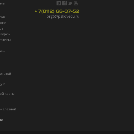
алы
+ 7(8112) 66-37-52
org6@pskovedu.ru
ков
рнал
ов
нкурсы
тативы
алы
ольной
ду и
ой карты
 железной
ие