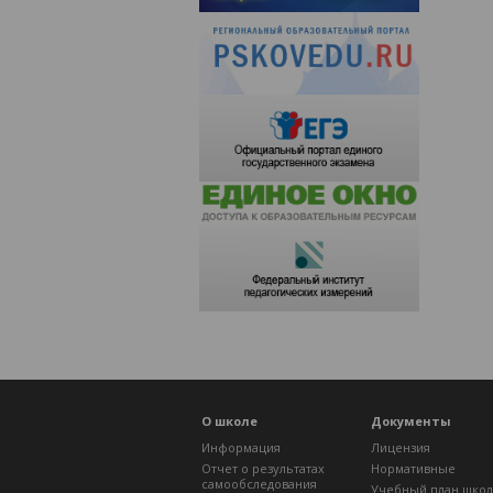
О школе
Документы
Информация
Лицензия
Отчет о результатах
Нормативные
самообследования
Учебный план шко