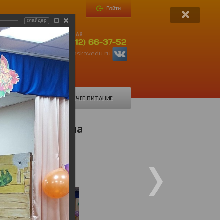
Войти
слайдер
ПРИЕМНАЯ
-37-52
+ 7(8112) 66-37-52
ru
org6@pskovedu.ru
ФОРУМ
ГОРЯЧЕЕ ПИТАНИЕ
ая шапочка" на
 языке.