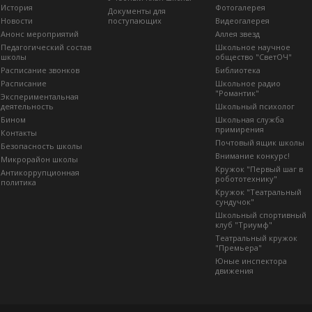
История
Фотогалерея
Документы для
Новости
поступающих
Видеогалерея
Анонс мероприятий
Аллея звезд
Педагогический состав
Школьное научное
школы
общество "СветОЧ"
Расписание звонков
Библиотека
Расписание
Школьное радио
"Романтик"
Экспериментальная
деятельность
Школьный психолог
Бином
Школьная служба
примирения
Контакты
Почтовый ящик школы
Безопасность школы
Внимание конкурс!
Микрорайон школы
Кружок "Первый шаг в
Антикоррупционная
робототехнику"
политика
Кружок "Театральный
сундучок"
Школьный спортивный
клуб "Триумф"
Театральный кружок
"Премьера"
Юные инспектора
движения