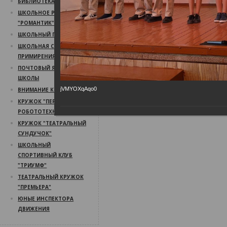
БИБЛИОТЕКА
ШКОЛЬНОЕ РАДИО
"РОМАНТИК"
ШКОЛЬНЫЙ ПСИХОЛОГ
ШКОЛЬНАЯ СЛУЖБА
ПРИМИРЕНИЯ
ПОЧТОВЫЙ ЯЩИК
ШКОЛЫ
jVMYOXqAqo0
ВНИМАНИЕ КОНКУРС!
КРУЖОК "ПЕРВЫЙ ШАГ В
РОБОТОТЕХНИКУ"
КРУЖОК "ТЕАТРАЛЬНЫЙ
СУНДУЧОК"
ШКОЛЬНЫЙ
СПОРТИВНЫЙ КЛУБ
"ТРИУМФ"
ТЕАТРАЛЬНЫЙ КРУЖОК
"ПРЕМЬЕРА"
ЮНЫЕ ИНСПЕКТОРА
ДВИЖЕНИЯ