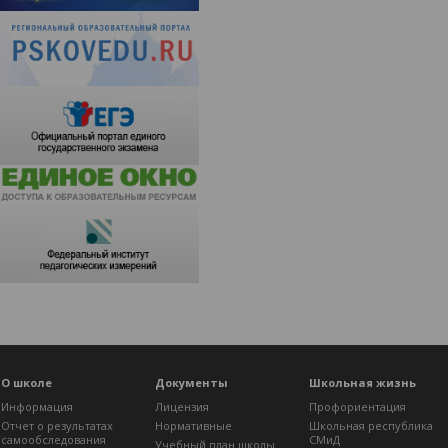
О школе
Документы
Школьная жизнь
Информация
Лицензия
Профориентация
Отчет о результатах
Нормативные
Школьная республика
самообследования
СМиД
Учебный план школы