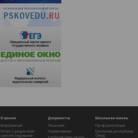
О школе
Документы
Школьная жизнь
Информация
Лицензия
Профориентация
Отчет о результатах
Нормативные
Школьная республика
самообследования
СМиД
Учебный план школы