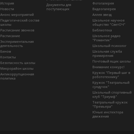
История
Фотогалерея
Документы для
Новости
поступающих
Видеогалерея
Анонс мероприятий
Аллея звезд
Педагогический состав
Школьное научное
школы
общество "СветОЧ"
Расписание звонков
Библиотека
Расписание
Школьное радио
"Романтик"
Экспериментальная
деятельность
Школьный психолог
Бином
Школьная служба
примирения
Контакты
Почтовый ящик школы
Безопасность школы
Внимание конкурс!
Микрорайон школы
Кружок "Первый шаг в
Антикоррупционная
робототехнику"
политика
Кружок "Театральный
сундучок"
Школьный спортивный
клуб "Триумф"
Театральный кружок
"Премьера"
Юные инспектора
движения