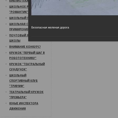
БИБЛИОТЕКА
ШКОЛЬНОЕ РАДИО
"РОМАНТИК"
ШКОЛЬНЫЙ ПСИХОЛОГ
ШКОЛЬНАЯ СЛУЖБА
Безопасная желеная дорога
ПРИМИРЕНИЯ
ПОЧТОВЫЙ ЯЩИК
ШКОЛЫ
ВНИМАНИЕ КОНКУРС!
КРУЖОК "ПЕРВЫЙ ШАГ В
РОБОТОТЕХНИКУ"
КРУЖОК "ТЕАТРАЛЬНЫЙ
СУНДУЧОК"
ШКОЛЬНЫЙ
СПОРТИВНЫЙ КЛУБ
"ТРИУМФ"
ТЕАТРАЛЬНЫЙ КРУЖОК
"ПРЕМЬЕРА"
ЮНЫЕ ИНСПЕКТОРА
ДВИЖЕНИЯ