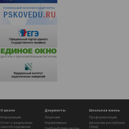
О школе
Документы
Школьная жизнь
Информация
Лицензия
Профориентация
Отчет о результатах
Нормативные
Школьная республика
самообследования
СМиД
Учебный план школы