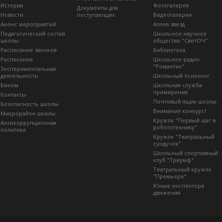
История
Фотогалерея
Документы для
Новости
поступающих
Видеогалерея
Анонс мероприятий
Аллея звезд
Педагогический состав
Школьное научное
школы
общество "СветОЧ"
Расписание звонков
Библиотека
Расписание
Школьное радио
"Романтик"
Экспериментальная
деятельность
Школьный психолог
Бином
Школьная служба
примирения
Контакты
Почтовый ящик школы
Безопасность школы
Внимание конкурс!
Микрорайон школы
Кружок "Первый шаг в
Антикоррупционная
робототехнику"
политика
Кружок "Театральный
сундучок"
Школьный спортивный
клуб "Триумф"
Театральный кружок
"Премьера"
Юные инспектора
движения