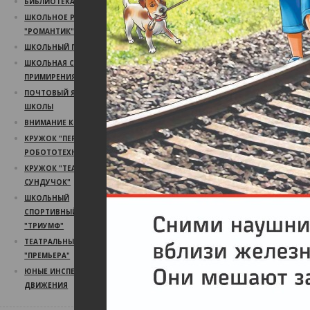
БИБЛИОТЕКА
ШКОЛЬНОЕ РАДИО
"РОМАНТИК"
ШКОЛЬНЫЙ ПСИХОЛОГ
ШКОЛЬНАЯ СЛУЖБА
ПРИМИРЕНИЯ
ПОЧТОВЫЙ ЯЩИК
ШКОЛЫ
ВНИМАНИЕ КОНКУРС!
КРУЖОК "ПЕРВЫЙ ШАГ В
РОБОТОТЕХНИКУ"
КРУЖОК "ТЕАТРАЛЬНЫЙ
СУНДУЧОК"
ШКОЛЬНЫЙ
СПОРТИВНЫЙ КЛУБ
"ТРИУМФ"
ТЕАТРАЛЬНЫЙ КРУЖОК
"ПРЕМЬЕРА"
ЮНЫЕ ИНСПЕКТОРА
ДВИЖЕНИЯ