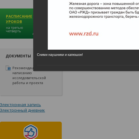
Сними наушники и капюшон!
ДОКУМЕНТЫ
Рекомендации по
написанию
исследовательской
работы и проекта
Электронная запись
Электронный дневник