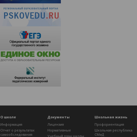
О школе
Документы
Школьная жизнь
Информация
Лицензия
Профориентация
Отчет о результатах
Нормативные
Школьная республика
самообследования
СМиД
Учебный план школы