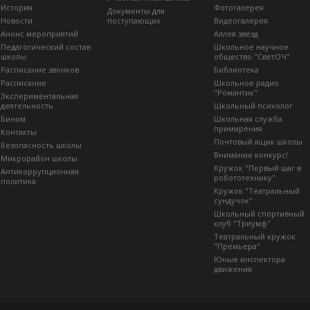
История
Фотогалерея
Документы для
Новости
поступающих
Видеогалерея
Анонс мероприятий
Аллея звезд
Педагогический состав
Школьное научное
школы
общество "СветОЧ"
Расписание звонков
Библиотека
Расписание
Школьное радио
"Романтик"
Экспериментальная
деятельность
Школьный психолог
Бином
Школьная служба
примирения
Контакты
Почтовый ящик школы
Безопасность школы
Внимание конкурс!
Микрорайон школы
Кружок "Первый шаг в
Антикоррупционная
робототехнику"
политика
Кружок "Театральный
сундучок"
Школьный спортивный
клуб "Триумф"
Театральный кружок
"Премьера"
Юные инспектора
движения