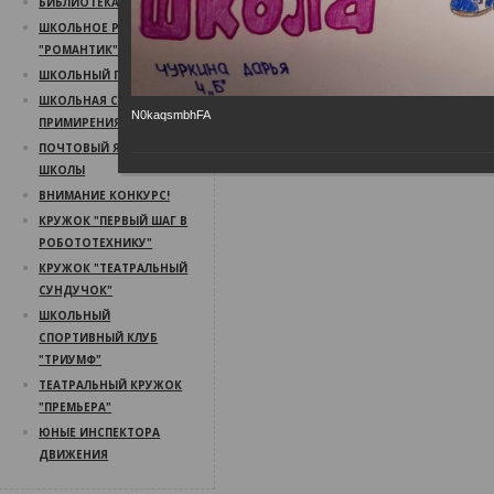
БИБЛИОТЕКА
ШКОЛЬНОЕ РАДИО
"РОМАНТИК"
ШКОЛЬНЫЙ ПСИХОЛОГ
ШКОЛЬНАЯ СЛУЖБА
N0kaqsmbhFA
ПРИМИРЕНИЯ
ПОЧТОВЫЙ ЯЩИК
ШКОЛЫ
ВНИМАНИЕ КОНКУРС!
КРУЖОК "ПЕРВЫЙ ШАГ В
РОБОТОТЕХНИКУ"
КРУЖОК "ТЕАТРАЛЬНЫЙ
СУНДУЧОК"
ШКОЛЬНЫЙ
СПОРТИВНЫЙ КЛУБ
"ТРИУМФ"
ТЕАТРАЛЬНЫЙ КРУЖОК
"ПРЕМЬЕРА"
ЮНЫЕ ИНСПЕКТОРА
ДВИЖЕНИЯ