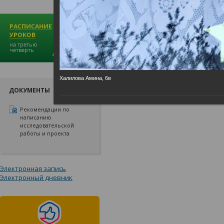
Халилова Амина, 6в
ДОКУМЕНТЫ
Рекомендации по
написанию
исследовательской
работы и проекта
Электронная запись
Электронный дневник