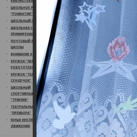
БИБЛИОТЕКА
ШКОЛЬНОЕ РАДИО
"РОМАНТИК"
ШКОЛЬНЫЙ ПСИХОЛОГ
ШКОЛЬНАЯ СЛУЖБА
ПРИМИРЕНИЯ
ПОЧТОВЫЙ ЯЩИК
ШКОЛЫ
ВНИМАНИЕ КОНКУРС!
КРУЖОК "ПЕРВЫЙ ШАГ В
РОБОТОТЕХНИКУ"
КРУЖОК "ТЕАТРАЛЬНЫЙ
СУНДУЧОК"
ШКОЛЬНЫЙ
СПОРТИВНЫЙ КЛУБ
"ТРИУМФ"
ТЕАТРАЛЬНЫЙ КРУЖОК
"ПРЕМЬЕРА"
ЮНЫЕ ИНСПЕКТОРА
ДВИЖЕНИЯ