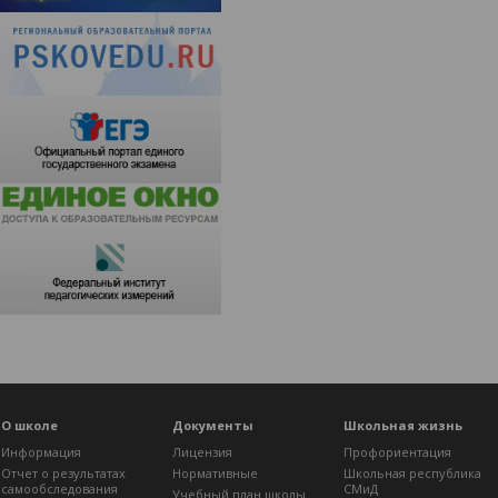
О школе
Документы
Школьная жизнь
Информация
Лицензия
Профориентация
Отчет о результатах
Нормативные
Школьная республика
самообследования
СМиД
Учебный план школы