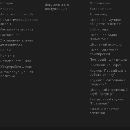
История
Фотогалерея
Документы для
Новости
поступающих
Видеогалерея
Анонс мероприятий
Аллея звезд
Педагогический состав
Школьное научное
школы
общество "СветОЧ"
Расписание звонков
Библиотека
Расписание
Школьное радио
"Романтик"
Экспериментальная
деятельность
Школьный психолог
Бином
Школьная служба
примирения
Контакты
Почтовый ящик школы
Безопасность школы
Внимание конкурс!
Микрорайон школы
Кружок "Первый шаг в
Антикоррупционная
робототехнику"
политика
Кружок "Театральный
сундучок"
Школьный спортивный
клуб "Триумф"
Театральный кружок
"Премьера"
Юные инспектора
движения