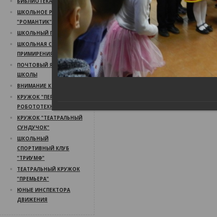
БИБЛИОТЕКА
ШКОЛЬНОЕ РАДИО
"РОМАНТИК"
ШКОЛЬНЫЙ ПСИХОЛОГ
ШКОЛЬНАЯ СЛУЖБА
ПРИМИРЕНИЯ
ПОЧТОВЫЙ ЯЩИК
ШКОЛЫ
ВНИМАНИЕ КОНКУРС!
КРУЖОК "ПЕРВЫЙ ШАГ В
РОБОТОТЕХНИКУ"
КРУЖОК "ТЕАТРАЛЬНЫЙ
СУНДУЧОК"
ШКОЛЬНЫЙ
СПОРТИВНЫЙ КЛУБ
"ТРИУМФ"
ТЕАТРАЛЬНЫЙ КРУЖОК
"ПРЕМЬЕРА"
ЮНЫЕ ИНСПЕКТОРА
ДВИЖЕНИЯ