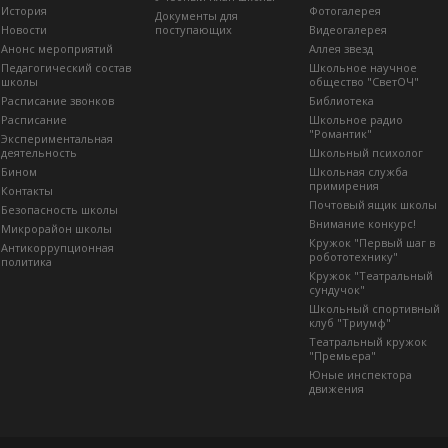
История
Фотогалерея
Документы для
Новости
поступающих
Видеогалерея
Анонс мероприятий
Аллея звезд
Педагогический состав
Школьное научное
школы
общество "СветОЧ"
Расписание звонков
Библиотека
Расписание
Школьное радио
"Романтик"
Экспериментальная
деятельность
Школьный психолог
Бином
Школьная служба
примирения
Контакты
Почтовый ящик школы
Безопасность школы
Внимание конкурс!
Микрорайон школы
Кружок "Первый шаг в
Антикоррупционная
робототехнику"
политика
Кружок "Театральный
сундучок"
Школьный спортивный
клуб "Триумф"
Театральный кружок
"Премьера"
Юные инспектора
движения