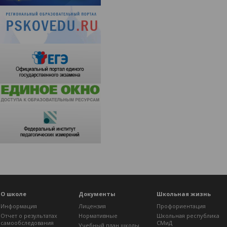
О школе
Документы
Школьная жизнь
Информация
Лицензия
Профориентация
Отчет о результатах
Нормативные
Школьная республика
самообследования
СМиД
Учебный план школы