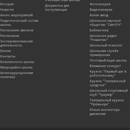
История
Фотогалерея
Документы для
Новости
поступающих
Видеогалерея
Анонс мероприятий
Аллея звезд
Педагогический состав
Школьное научное
школы
общество "СветОЧ"
Расписание звонков
Библиотека
Расписание
Школьное радио
"Романтик"
Экспериментальная
деятельность
Школьный психолог
Бином
Школьная служба
примирения
Контакты
Почтовый ящик школы
Безопасность школы
Внимание конкурс!
Микрорайон школы
Кружок "Первый шаг в
Антикоррупционная
робототехнику"
политика
Кружок "Театральный
сундучок"
Школьный спортивный
клуб "Триумф"
Театральный кружок
"Премьера"
Юные инспектора
движения