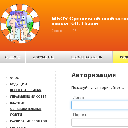
МБОУ Средняя общеобразо
школа №11, Псков
Советская, 106
О ШКОЛЕ
ДОКУМЕНТЫ
ШКОЛЬНАЯ ЖИЗНЬ
РОД
Авторизация
ФГОС
БУДУЩИМ
Пожалуйста, авторизуйтесь:
ПЕРВОКЛАССНИКАМ
УПРАВЛЯЮЩИЙ СОВЕТ
Логин:
ПЛАТНЫЕ
ОБРАЗОВАТЕЛЬНЫЕ
Пароль:
УСЛУГИ
РАСПИСАНИЕ ЗВОНКОВ
КРУЖКИ И