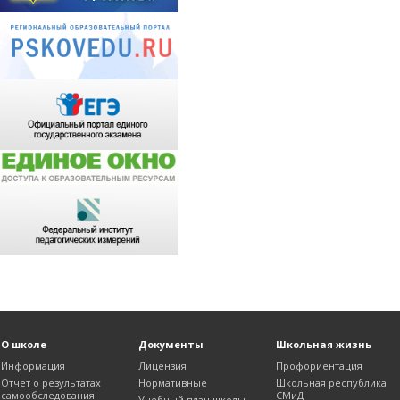
О школе
Документы
Школьная жизнь
Информация
Лицензия
Профориентация
Отчет о результатах
Нормативные
Школьная республика
самообследования
СМиД
Учебный план школы