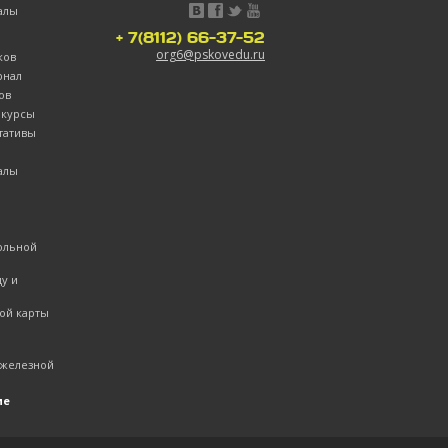
алы
+ 7(8112) 66-37-52
org6@pskovedu.ru
ков
рнал
ов
нкурсы
тативы
алы
ольной
ду и
ой карты
 железной
ие