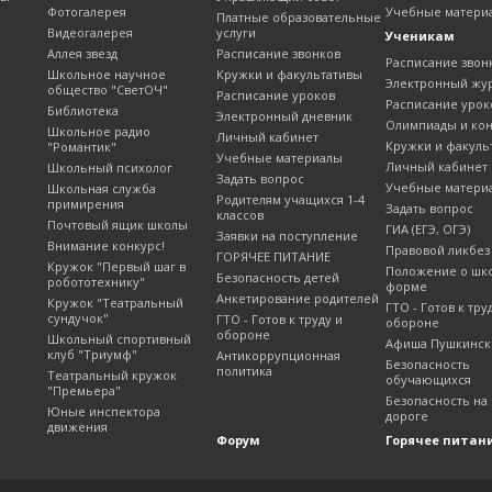
Фотогалерея
Учебные матери
Платные образовательные
Видеогалерея
услуги
Ученикам
Аллея звезд
Расписание звонков
Расписание звон
Школьное научное
Кружки и факультативы
Электронный жу
общество "СветОЧ"
Расписание уроков
Расписание урок
Библиотека
Электронный дневник
Олимпиады и ко
Школьное радио
Личный кабинет
Кружки и факуль
"Романтик"
Учебные материалы
Личный кабинет
Школьный психолог
Задать вопрос
Учебные матери
Школьная служба
Родителям учащихся 1-4
примирения
Задать вопрос
классов
Почтовый ящик школы
ГИА (ЕГЭ, ОГЭ)
Заявки на поступление
Внимание конкурс!
Правовой ликбез
ГОРЯЧЕЕ ПИТАНИЕ
Кружок "Первый шаг в
Положение о шк
Безопасность детей
робототехнику"
форме
Анкетирование родителей
Кружок "Театральный
ГТО - Готов к тру
сундучок"
ГТО - Готов к труду и
обороне
обороне
Школьный спортивный
Афиша Пушкинск
клуб "Триумф"
Антикоррупционная
Безопасность
политика
Театральный кружок
обучающихся
"Премьера"
Безопасность на
Юные инспектора
дороге
движения
Форум
Горячее питан