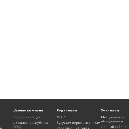
Школьная жизнь
Родителям
Учителям
Профориентация
ФГОС
Методические
объединения
Школьная республика
Будущим первоклассникам
СМиД
Личный кабинет
лы
Управляющий совет