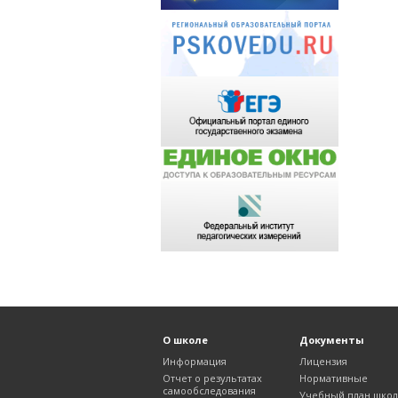
О школе
Документы
Информация
Лицензия
Отчет о результатах
Нормативные
самообследования
Учебный план шко