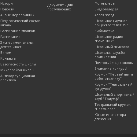
История
Фотогалерея
Документы для
Новости
поступающих
Видеогалерея
Анонс мероприятий
Аллея звезд
Педагогический состав
Школьное научное
школы
общество "СветОЧ"
Расписание звонков
Библиотека
Расписание
Школьное радио
"Романтик"
Экспериментальная
деятельность
Школьный психолог
Бином
Школьная служба
примирения
Контакты
Почтовый ящик школы
Безопасность школы
Внимание конкурс!
Микрорайон школы
Кружок "Первый шаг в
Антикоррупционная
робототехнику"
политика
Кружок "Театральный
сундучок"
Школьный спортивный
клуб "Триумф"
Театральный кружок
"Премьера"
Юные инспектора
движения