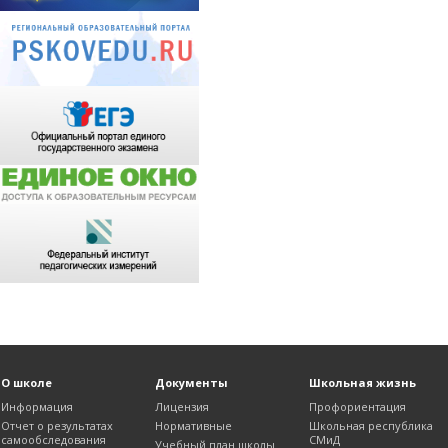
О школе
Документы
Школьная жизнь
Информация
Лицензия
Профориентация
Отчет о результатах
Нормативные
Школьная республика
самообследования
СМиД
Учебный план школы