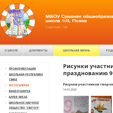
МБОУ Средняя общеобразо
школа №11, Псков
Советская, 106
О ШКОЛЕ
ДОКУМЕНТЫ
ШКОЛЬНАЯ ЖИЗНЬ
РОД
Рисунки участн
ПРОФОРИЕНТАЦИЯ
празднованию 9
ШКОЛЬНАЯ РЕСПУБЛИКА
СМИД
Рисунки участников творч
ФОТОГАЛЕРЕЯ
14.05.2020
ВИДЕОГАЛЕРЕЯ
АЛЛЕЯ ЗВЕЗД
ШКОЛЬНОЕ НАУЧНОЕ
ОБЩЕСТВО "СВЕТОЧ"