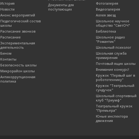
История
Фотогалерея
Документы для
Новости
поступающих
Видеогалерея
Анонс мероприятий
Аллея звезд
Педагогический состав
Школьное научное
школы
общество "СветОЧ"
Расписание звонков
Библиотека
Расписание
Школьное радио
"Романтик"
Экспериментальная
деятельность
Школьный психолог
Бином
Школьная служба
примирения
Контакты
Почтовый ящик школы
Безопасность школы
Внимание конкурс!
Микрорайон школы
Кружок "Первый шаг в
Антикоррупционная
робототехнику"
политика
Кружок "Театральный
сундучок"
Школьный спортивный
клуб "Триумф"
Театральный кружок
"Премьера"
Юные инспектора
движения