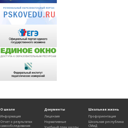
О школе
Документы
Школьная жизнь
Информация
Лицензия
Профориентация
Отчет о результатах
Нормативные
Школьная республика
самообследования
СМиД
Учебный план школы