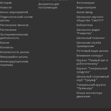
История
Фотогалерея
Документы для
Новости
поступающих
Видеогалерея
Анонс мероприятий
Аллея звезд
Педагогический состав
Школьное научное
школы
общество "СветОЧ"
Расписание звонков
Библиотека
Расписание
Школьное радио
"Романтик"
Экспериментальная
деятельность
Школьный психолог
Бином
Школьная служба
примирения
Контакты
Почтовый ящик школы
Безопасность школы
Внимание конкурс!
Микрорайон школы
Кружок "Первый шаг в
Антикоррупционная
робототехнику"
политика
Кружок "Театральный
сундучок"
Школьный спортивный
клуб "Триумф"
Театральный кружок
"Премьера"
Юные инспектора
движения