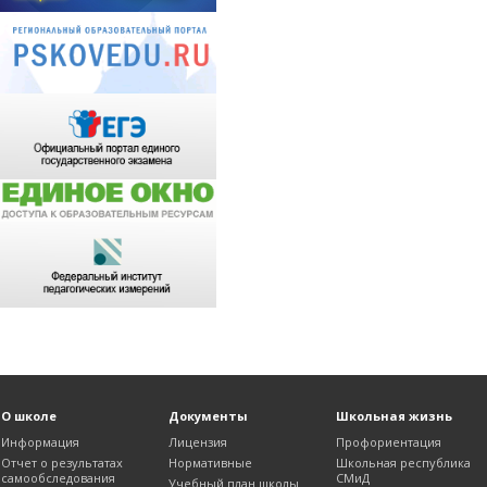
О школе
Документы
Школьная жизнь
Информация
Лицензия
Профориентация
Отчет о результатах
Нормативные
Школьная республика
самообследования
СМиД
Учебный план школы