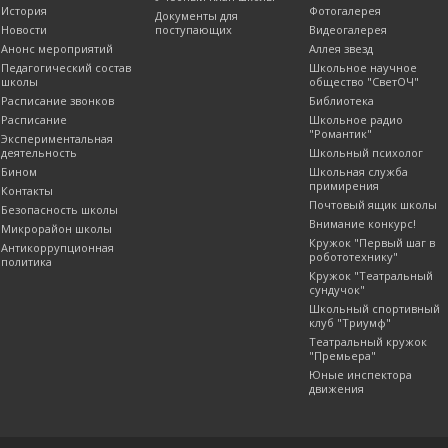
История
Фотогалерея
Документы для
Новости
поступающих
Видеогалерея
Анонс мероприятий
Аллея звезд
Педагогический состав
Школьное научное
школы
общество "СветОЧ"
Расписание звонков
Библиотека
Расписание
Школьное радио
"Романтик"
Экспериментальная
деятельность
Школьный психолог
Бином
Школьная служба
примирения
Контакты
Почтовый ящик школы
Безопасность школы
Внимание конкурс!
Микрорайон школы
Кружок "Первый шаг в
Антикоррупционная
робототехнику"
политика
Кружок "Театральный
сундучок"
Школьный спортивный
клуб "Триумф"
Театральный кружок
"Премьера"
Юные инспектора
движения