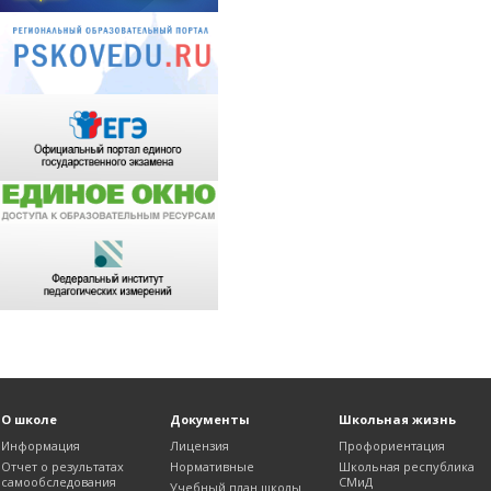
О школе
Документы
Школьная жизнь
Информация
Лицензия
Профориентация
Отчет о результатах
Нормативные
Школьная республика
самообследования
СМиД
Учебный план школы