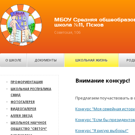
МБОУ Средняя общеобразо
школа №11, Псков
Советская, 106
О ШКОЛЕ
ДОКУМЕНТЫ
ШКОЛЬНАЯ ЖИЗНЬ
РОД
Внимание конкурс!
ПРОФОРИЕНТАЦИЯ
ШКОЛЬНАЯ РЕСПУБЛИКА
СМИД
Предлагаем поучаствовать в
ФОТОГАЛЕРЕЯ
Конкурс "Моя семейная истор
ВИДЕОГАЛЕРЕЯ
АЛЛЕЯ ЗВЕЗД
Конкурс "Если бы президентом
ШКОЛЬНОЕ НАУЧНОЕ
ОБЩЕСТВО "СВЕТОЧ"
Конкурс "Я рисую выборы!"