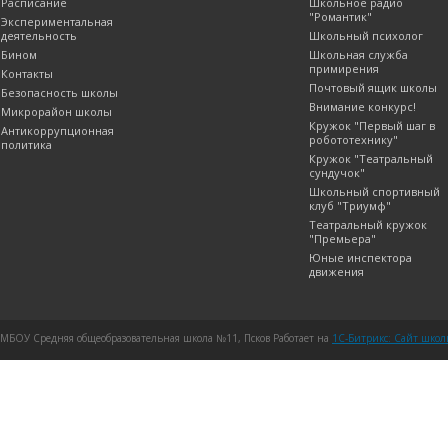
Расписание
Школьное радио
"Романтик"
Экспериментальная
деятельность
Школьный психолог
Бином
Школьная служба
примирения
Контакты
Почтовый ящик школы
Безопасность школы
Внимание конкурс!
Микрорайон школы
Кружок "Первый шаг в
Антикоррупционная
робототехнику"
политика
Кружок "Театральный
сундучок"
Школьный спортивный
клуб "Триумф"
Театральный кружок
"Премьера"
Юные инспектора
движения
МБОУ Средняя общеобразовательная школа №11, Псков Работает на
1C-Битрикс: Сайт шко