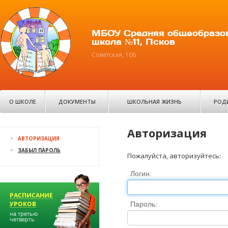
МБОУ Средняя общеобразо
школа №11, Псков
Советская, 106
О ШКОЛЕ
ДОКУМЕНТЫ
ШКОЛЬНАЯ ЖИЗНЬ
РОД
Авторизация
АВТОРИЗАЦИЯ
ЗАБЫЛ ПАРОЛЬ
Пожалуйста, авторизуйтесь:
Логин:
Пароль: