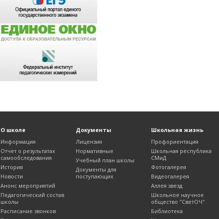
О школе
Документы
Школьная жизнь
Информация
Лицензия
Профориентация
Отчет о результатах
Нормативные
Школьная республика
самообследования
СМиД
Учебный план школы
История
Фотогалерея
Документы для
Новости
поступающих
Видеогалерея
Анонс мероприятий
Аллея звезд
Педагогический состав
Школьное научное
школы
общество "СветОЧ"
Расписание звонков
Библиотека