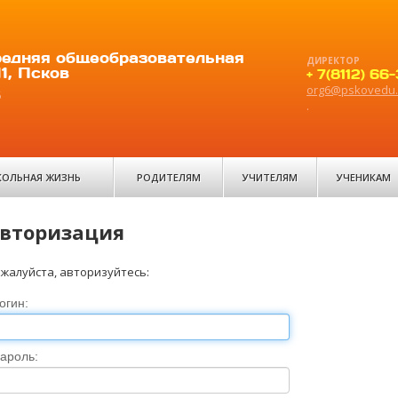
едняя общеобразовательная
ДИРЕКТОР
1, Псков
+ 7(8112) 66
org6@pskovedu.
6
.
ОЛЬНАЯ ЖИЗНЬ
РОДИТЕЛЯМ
УЧИТЕЛЯМ
УЧЕНИКАМ
вторизация
жалуйста, авторизуйтесь:
огин:
ароль: