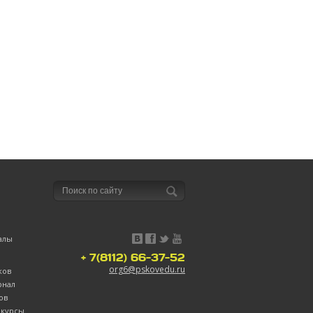
алы
+ 7(8112) 66-37-52
org6@pskovedu.ru
ков
рнал
ов
нкурсы