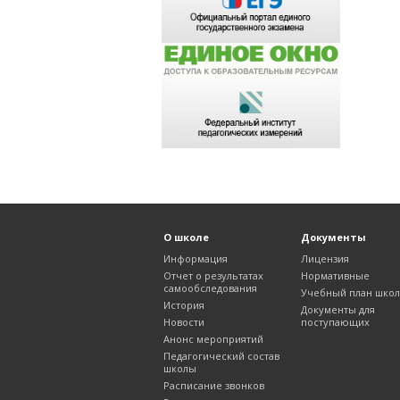
О школе
Документы
Информация
Лицензия
Отчет о результатах
Нормативные
самообследования
Учебный план шко
История
Документы для
Новости
поступающих
Анонс мероприятий
Педагогический состав
школы
Расписание звонков