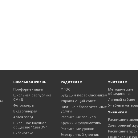
Школьная жизнь
Родителям
Учителям
Профориентация
ФГОС
Методические
объединения
Школьная республика
Будущим первоклассникам
СМиД
Личный кабинет
лы
Управляющий совет
Фотогалерея
Учебные матери
Платные образовательные
Видеогалерея
услуги
Ученикам
Аллея звезд
Расписание звонков
Расписание звон
Школьное научное
Кружки и факультативы
Электронный жу
общество "СветОЧ"
Расписание уроков
Расписание урок
Библиотека
Электронный дневник
Олимпиады и ко