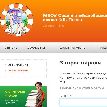
МБОУ Средняя общеобразо
школа №11, Псков
Советская, 106
О ШКОЛЕ
ДОКУМЕНТЫ
ШКОЛЬНАЯ ЖИЗНЬ
РОД
Запрос пароля
АВТОРИЗАЦИЯ
ЗАБЫЛ ПАРОЛЬ
Если вы забыли пароль, введит
Контрольная строка для смены
Mail.
ВЫСЛАТЬ КОНТРОЛЬНУЮ СТРОКУ
Логин: