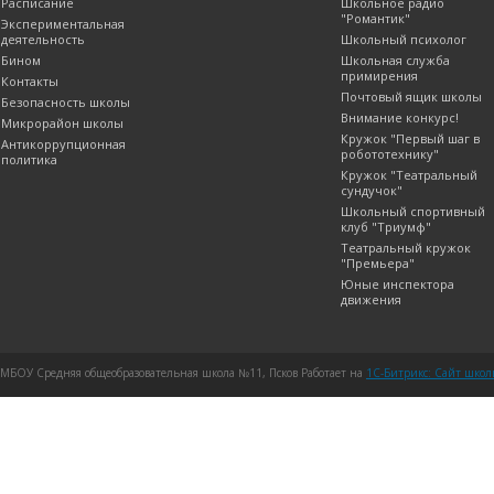
Расписание
Школьное радио
"Романтик"
Экспериментальная
деятельность
Школьный психолог
Бином
Школьная служба
примирения
Контакты
Почтовый ящик школы
Безопасность школы
Внимание конкурс!
Микрорайон школы
Кружок "Первый шаг в
Антикоррупционная
робототехнику"
политика
Кружок "Театральный
сундучок"
Школьный спортивный
клуб "Триумф"
Театральный кружок
"Премьера"
Юные инспектора
движения
МБОУ Средняя общеобразовательная школа №11, Псков Работает на
1C-Битрикс: Сайт шко