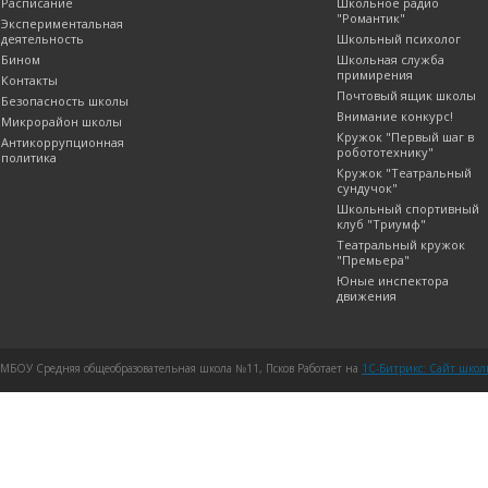
Расписание
Школьное радио
"Романтик"
Экспериментальная
деятельность
Школьный психолог
Бином
Школьная служба
примирения
Контакты
Почтовый ящик школы
Безопасность школы
Внимание конкурс!
Микрорайон школы
Кружок "Первый шаг в
Антикоррупционная
робототехнику"
политика
Кружок "Театральный
сундучок"
Школьный спортивный
клуб "Триумф"
Театральный кружок
"Премьера"
Юные инспектора
движения
МБОУ Средняя общеобразовательная школа №11, Псков Работает на
1C-Битрикс: Сайт шко