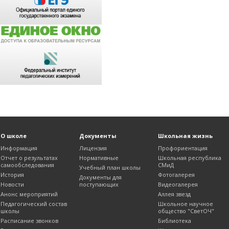
О школе
Документы
Школьная жизнь
Информация
Лицензия
Профориентация
Отчет о результатах
Нормативные
Школьная республика
самообследования
СМиД
Учебный план школы
История
Фотогалерея
Документы для
Новости
поступающих
Видеогалерея
Анонс мероприятий
Аллея звезд
Педагогический состав
Школьное научное
школы
общество "СветОЧ"
Расписание звонков
Библиотека