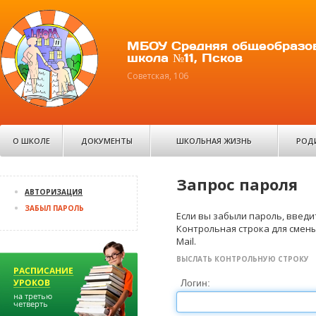
МБОУ Средняя общеобразо
школа №11, Псков
Советская, 106
О ШКОЛЕ
ДОКУМЕНТЫ
ШКОЛЬНАЯ ЖИЗНЬ
РОД
Запрос пароля
АВТОРИЗАЦИЯ
ЗАБЫЛ ПАРОЛЬ
Если вы забыли пароль, введит
Контрольная строка для смены
Mail.
ВЫСЛАТЬ КОНТРОЛЬНУЮ СТРОКУ
Логин: