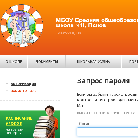
МБОУ Средняя общеобразо
школа №11, Псков
Советская, 106
О ШКОЛЕ
ДОКУМЕНТЫ
ШКОЛЬНАЯ ЖИЗНЬ
РОД
Запрос пароля
АВТОРИЗАЦИЯ
ЗАБЫЛ ПАРОЛЬ
Если вы забыли пароль, введит
Контрольная строка для смены
Mail.
ВЫСЛАТЬ КОНТРОЛЬНУЮ СТРОКУ
Логин: