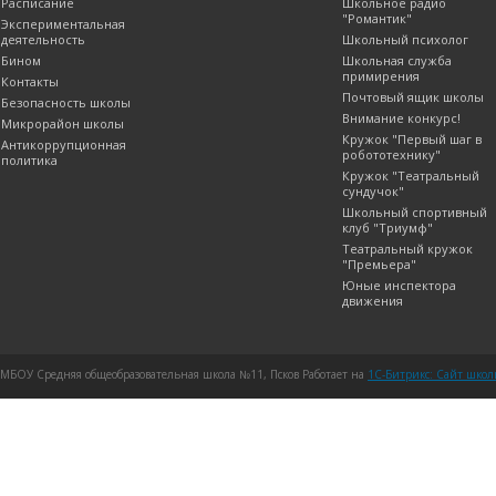
Расписание
Школьное радио
"Романтик"
Экспериментальная
деятельность
Школьный психолог
Бином
Школьная служба
примирения
Контакты
Почтовый ящик школы
Безопасность школы
Внимание конкурс!
Микрорайон школы
Кружок "Первый шаг в
Антикоррупционная
робототехнику"
политика
Кружок "Театральный
сундучок"
Школьный спортивный
клуб "Триумф"
Театральный кружок
"Премьера"
Юные инспектора
движения
МБОУ Средняя общеобразовательная школа №11, Псков Работает на
1C-Битрикс: Сайт шко