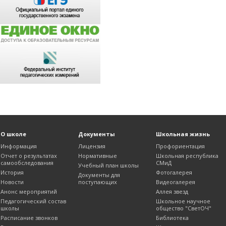
О школе
Документы
Школьная жизнь
Информация
Лицензия
Профориентация
Отчет о результатах
Нормативные
Школьная республика
самообследования
СМиД
Учебный план школы
История
Фотогалерея
Документы для
Новости
поступающих
Видеогалерея
Анонс мероприятий
Аллея звезд
Педагогический состав
Школьное научное
школы
общество "СветОЧ"
Расписание звонков
Библиотека