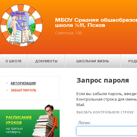
МБОУ Средняя общеобразо
школа №11, Псков
Советская, 106
О ШКОЛЕ
ДОКУМЕНТЫ
ШКОЛЬНАЯ ЖИЗНЬ
РОД
Запрос пароля
АВТОРИЗАЦИЯ
ЗАБЫЛ ПАРОЛЬ
Если вы забыли пароль, введит
Контрольная строка для смены
Mail.
ВЫСЛАТЬ КОНТРОЛЬНУЮ СТРОКУ
Логин: