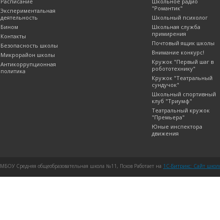
Расписание
Школьное радио
"Романтик"
Экспериментальная
деятельность
Школьный психолог
Бином
Школьная служба
примирения
Контакты
Почтовый ящик школы
Безопасность школы
Внимание конкурс!
Микрорайон школы
Кружок "Первый шаг в
Антикоррупционная
робототехнику"
политика
Кружок "Театральный
сундучок"
Школьный спортивный
клуб "Триумф"
Театральный кружок
"Премьера"
Юные инспектора
движения
МБОУ Средняя общеобразовательная школа №11, Псков Работает на
1C-Битрикс: Сайт шко