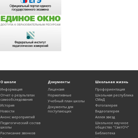
О школе
Документы
Школьная жизнь
Информация
Лицензия
Профориентация
Отчет о результатах
Нормативные
Школьная республика
самообследования
СМиД
Учебный план школы
История
Фотогалерея
Документы для
Новости
поступающих
Видеогалерея
Анонс мероприятий
Аллея звезд
Педагогический состав
Школьное научное
школы
общество "СветОЧ"
Расписание звонков
Библиотека