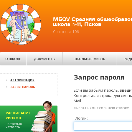
МБОУ Средняя общеобразо
школа №11, Псков
Советская, 106
О ШКОЛЕ
ДОКУМЕНТЫ
ШКОЛЬНАЯ ЖИЗНЬ
РОД
Запрос пароля
АВТОРИЗАЦИЯ
ЗАБЫЛ ПАРОЛЬ
Если вы забыли пароль, введит
Контрольная строка для смены
Mail.
ВЫСЛАТЬ КОНТРОЛЬНУЮ СТРОКУ
Логин: