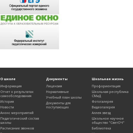
О школе
Документы
Школьная жизнь
Информация
Лицензия
Профориентация
Отчет о результатах
Нормативные
Школьная республика
самообследования
СМиД
Учебный план школы
История
Фотогалерея
Документы для
Новости
поступающих
Видеогалерея
Анонс мероприятий
Аллея звезд
Педагогический состав
Школьное научное
школы
общество "СветОЧ"
Расписание звонков
Библиотека