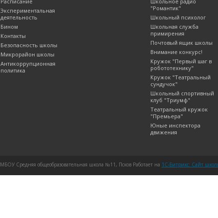
Расписание
Школьное радио
"Романтик"
Экспериментальная
деятельность
Школьный психолог
Бином
Школьная служба
примирения
Контакты
Почтовый ящик школы
Безопасность школы
Внимание конкурс!
Микрорайон школы
Кружок "Первый шаг в
Антикоррупционная
робототехнику"
политика
Кружок "Театральный
сундучок"
Школьный спортивный
клуб "Триумф"
Театральный кружок
"Премьера"
Юные инспектора
движения
МБОУ Средняя общеобразовательная школа №11, Псков Работает на
1C-Битрикс: Сайт шко