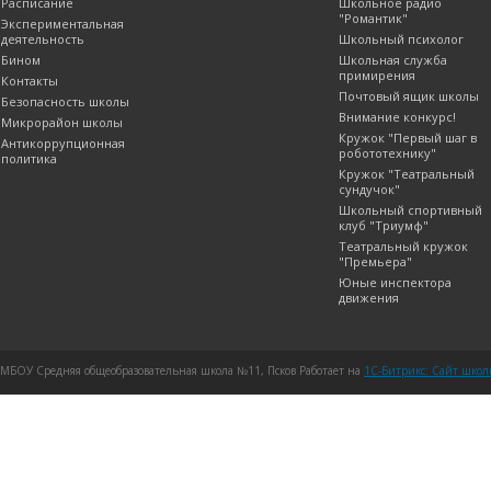
Расписание
Школьное радио
"Романтик"
Экспериментальная
деятельность
Школьный психолог
Бином
Школьная служба
примирения
Контакты
Почтовый ящик школы
Безопасность школы
Внимание конкурс!
Микрорайон школы
Кружок "Первый шаг в
Антикоррупционная
робототехнику"
политика
Кружок "Театральный
сундучок"
Школьный спортивный
клуб "Триумф"
Театральный кружок
"Премьера"
Юные инспектора
движения
МБОУ Средняя общеобразовательная школа №11, Псков Работает на
1C-Битрикс: Сайт шко