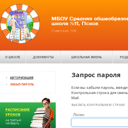
МБОУ Средняя общеобразо
школа №11, Псков
Советская, 106
О ШКОЛЕ
ДОКУМЕНТЫ
ШКОЛЬНАЯ ЖИЗНЬ
РОД
Запрос пароля
АВТОРИЗАЦИЯ
ЗАБЫЛ ПАРОЛЬ
Если вы забыли пароль, введит
Контрольная строка для смены
Mail.
ВЫСЛАТЬ КОНТРОЛЬНУЮ СТРОКУ
Логин: