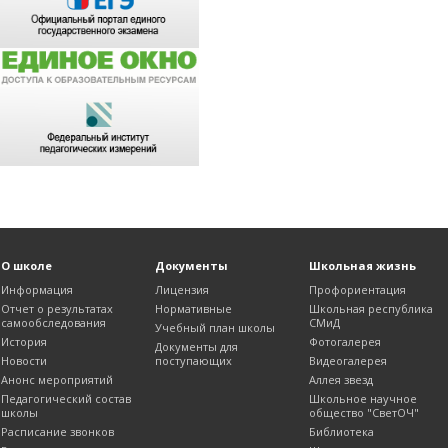
О школе
Документы
Школьная жизнь
Информация
Лицензия
Профориентация
Отчет о результатах
Нормативные
Школьная республика
самообследования
СМиД
Учебный план школы
История
Фотогалерея
Документы для
Новости
поступающих
Видеогалерея
Анонс мероприятий
Аллея звезд
Педагогический состав
Школьное научное
школы
общество "СветОЧ"
Расписание звонков
Библиотека