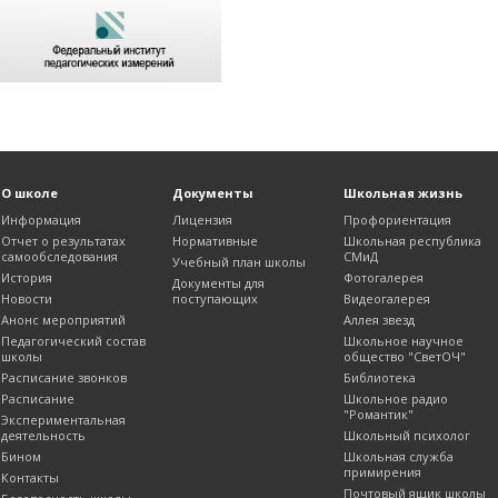
О школе
Документы
Школьная жизнь
Информация
Лицензия
Профориентация
Отчет о результатах
Нормативные
Школьная республика
самообследования
СМиД
Учебный план школы
История
Фотогалерея
Документы для
Новости
поступающих
Видеогалерея
Анонс мероприятий
Аллея звезд
Педагогический состав
Школьное научное
школы
общество "СветОЧ"
Расписание звонков
Библиотека
Расписание
Школьное радио
"Романтик"
Экспериментальная
деятельность
Школьный психолог
Бином
Школьная служба
примирения
Контакты
Почтовый ящик школы