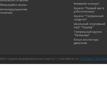
Безопасность школы
Внимание конкурс!
Микрорайон школы
Кружок "Первый шаг в
Антикоррупционная
робототехнику"
политика
Кружок "Театральный
сундучок"
Школьный спортивный
клуб "Триумф"
Театральный кружок
"Премьера"
Юные инспектора
движения
МБОУ Средняя общеобразовательная школа №11, Псков Работает на
1C-Битрикс: Сайт шко