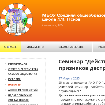
МБОУ Средняя общеобразо
школа №11, Псков
Советская, 106
О ШКОЛЕ
ДОКУМЕНТЫ
ШКОЛЬНАЯ ЖИЗНЬ
РОД
Семинар "Дейст
ИНФОРМАЦИЯ
признаков дест
ОТЧЕТ О РЕЗУЛЬТАТАХ
САМООБСЛЕДОВАНИЯ
27 Марта 2025
ИСТОРИЯ
25 марта психолог АНО ПО "
НОВОСТИ
учителей семинар "Действи
АНОНС МЕРОПРИЯТИЙ
обучающихся".
Дарья Анатольевна рассказал
ПЕДАГОГИЧЕСКИЙ
поведения, познакомила с а
СОСТАВ ШКОЛЫ
направлениями работы с ребё