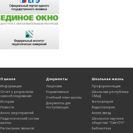
О школе
Документы
Школьная жизнь
Информация
Лицензия
Профориентация
Отчет о результатах
Нормативные
Школьная республика
самообследования
СМиД
Учебный план школы
История
Фотогалерея
Документы для
Новости
поступающих
Видеогалерея
Анонс мероприятий
Аллея звезд
Педагогический состав
Школьное научное
школы
общество "СветОЧ"
Расписание звонков
Библиотека