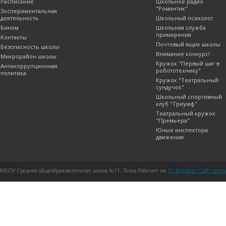
Расписание
Школьное радио
"Романтик"
Экспериментальная
деятельность
Школьный психолог
Бином
Школьная служба
примирения
Контакты
Почтовый ящик школы
Безопасность школы
Внимание конкурс!
Микрорайон школы
Кружок "Первый шаг в
Антикоррупционная
робототехнику"
политика
Кружок "Театральный
сундучок"
Школьный спортивный
клуб "Триумф"
Театральный кружок
"Премьера"
Юные инспектора
движения
МБОУ Средняя общеобразовательная школа №11, Псков Работает на
1C-Битрикс: Сайт шко