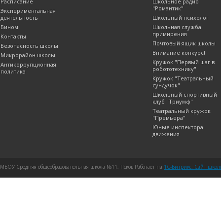
Расписание
Школьное радио
"Романтик"
Экспериментальная
деятельность
Школьный психолог
Бином
Школьная служба
примирения
Контакты
Почтовый ящик школы
Безопасность школы
Внимание конкурс!
Микрорайон школы
Кружок "Первый шаг в
Антикоррупционная
робототехнику"
политика
Кружок "Театральный
сундучок"
Школьный спортивный
клуб "Триумф"
Театральный кружок
"Премьера"
Юные инспектора
движения
МБОУ Средняя общеобразовательная школа №11, Псков Работает на
1C-Битрикс: Сайт шко