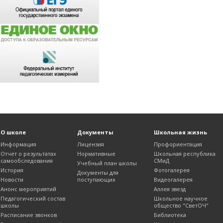
О школе
Документы
Школьная жизнь
Информация
Лицензия
Профориентация
Отчет о результатах
Нормативные
Школьная республика
самообследования
СМиД
Учебный план школы
История
Фотогалерея
Документы для
Новости
поступающих
Видеогалерея
Анонс мероприятий
Аллея звезд
Педагогический состав
Школьное научное
школы
общество "СветОЧ"
Расписание звонков
Библиотека