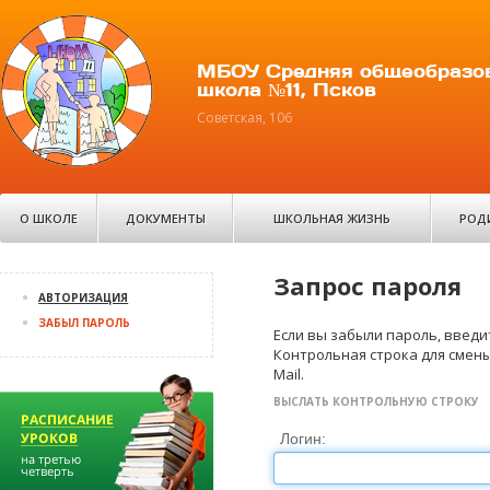
МБОУ Средняя общеобразо
школа №11, Псков
Советская, 106
О ШКОЛЕ
ДОКУМЕНТЫ
ШКОЛЬНАЯ ЖИЗНЬ
РОД
Запрос пароля
АВТОРИЗАЦИЯ
ЗАБЫЛ ПАРОЛЬ
Если вы забыли пароль, введит
Контрольная строка для смены
Mail.
ВЫСЛАТЬ КОНТРОЛЬНУЮ СТРОКУ
Логин: