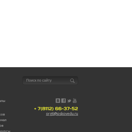
алы
+ 7(8112) 66-37-52
org6@pskovedu.ru
ков
рнал
ов
нкурсы