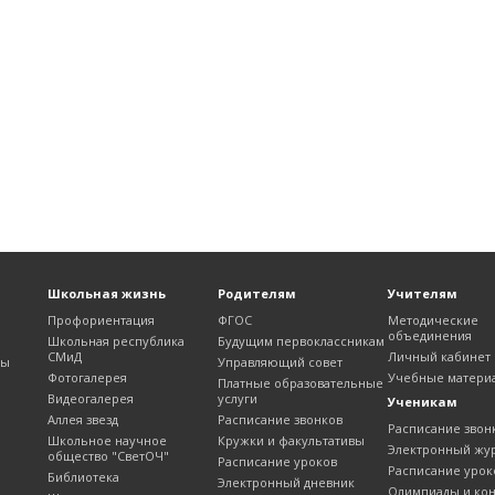
Школьная жизнь
Родителям
Учителям
Профориентация
ФГОС
Методические
объединения
Школьная республика
Будущим первоклассникам
СМиД
Личный кабинет
лы
Управляющий совет
Фотогалерея
Учебные матери
Платные образовательные
Видеогалерея
услуги
Ученикам
Аллея звезд
Расписание звонков
Расписание звон
Школьное научное
Кружки и факультативы
Электронный жу
общество "СветОЧ"
Расписание уроков
Расписание урок
Библиотека
Электронный дневник
Олимпиады и ко