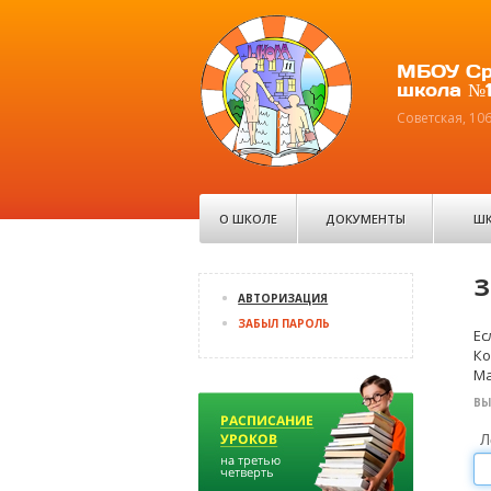
МБОУ Ср
школа №1
Советская, 10
О ШКОЛЕ
ДОКУМЕНТЫ
ШК
З
АВТОРИЗАЦИЯ
ЗАБЫЛ ПАРОЛЬ
Ес
Ко
Ma
ВЫ
Л