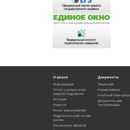
О школе
Документы
Информация
Лицензия
Отчет о результатах
Нормативные
самообследования
Учебный план шко
История
Документы для
Новости
поступающих
Анонс мероприятий
Педагогический состав
школы
Расписание звонков