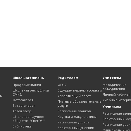
Школьная жизнь
Родителям
Учителям
Профориентация
ФГОС
Методические
объединения
Школьная республика
Будущим первоклассникам
СМиД
Личный кабинет
лы
Управляющий совет
Фотогалерея
Учебные матери
Платные образовательные
Видеогалерея
услуги
Ученикам
Аллея звезд
Расписание звонков
Расписание звон
Школьное научное
Кружки и факультативы
Электронный жу
общество "СветОЧ"
Расписание уроков
Расписание урок
Библиотека
Электронный дневник
Олимпиады и ко