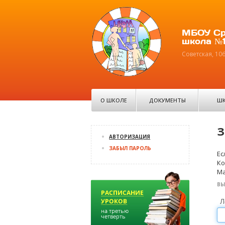
МБОУ Ср
школа №1
Советская, 10
О ШКОЛЕ
ДОКУМЕНТЫ
ШК
З
АВТОРИЗАЦИЯ
ЗАБЫЛ ПАРОЛЬ
Ес
Ко
Ma
ВЫ
Л