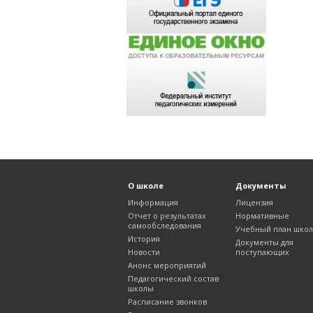
О школе
Документы
Информация
Лицензия
Отчет о результатах
Нормативные
самообследования
Учебный план шко
История
Документы для
Новости
поступающих
Анонс мероприятий
Педагогический состав
школы
Расписание звонков