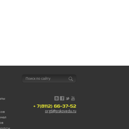
алы
+ 7(8112) 66-37-52
org6@pskovedu.ru
ков
рнал
ов
нкурсы